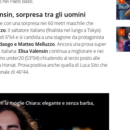
o nei Paesi Bassi.
sin, sorpresa tra gli uomini
re con una sorpresa nei 60 metri maschile che
zzo
,
il saltatore italiano (finalista nel lungo a Tokyo)
 di 6”64 e si candida a una stagione da protagonista
daogo e Matteo Melluzzo
. Ancora una prova super
 italiana:
Elisa Valensin
continua a migliorare e nei
iano under20 (53”04) chiudendo al terzo posto alle
na Horvat. Prova positiva anche quella di Luca Sito che
onale di 46”44.
on la moglie Chiara: elegante e senza barba,