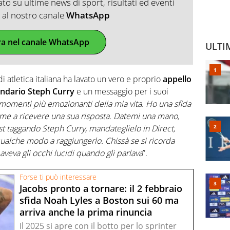
o su ultime news di sport, risultati ed eventi
ti al nostro canale
WhatsApp
ra nel canale WhatsApp
ULTI
di atletica italiana ha lavato un vero e proprio
appello
endario Steph Curry
e un messaggio per i suoi
momenti più emozionanti della mia vita. Ho una sfida
eme a ricevere una sua risposta. Datemi una mano,
t taggando Steph Curry, mandateglielo in Direct,
ualche modo a raggiungerlo. Chissà se si ricorda
aveva gli occhi lucidi quando gli parlava
”.
Forse ti può interessare
Jacobs pronto a tornare: il 2 febbraio
sfida Noah Lyles a Boston sui 60 ma
arriva anche la prima rinuncia
Il 2025 si apre con il botto per lo sprinter