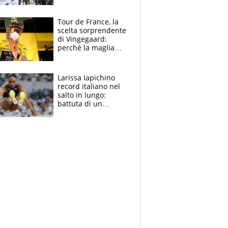
rito della Norvegia
di Haaland e
compagni
Tour de France, la
scelta sorprendente
di Vingegaard:
perché la maglia
gialla indossa la
mascherina, il
rischio da evitare
Larissa Iapichino
record italiano nel
salto in lungo:
battuta di un
centimetro mamma
Fiona May