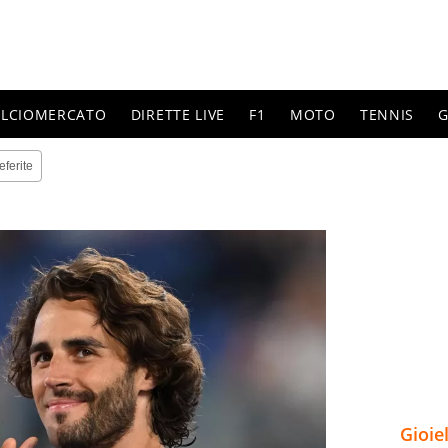
ALCIOMERCATO
DIRETTE LIVE
F1
MOTO
TENNIS
G
eferite
Gioie