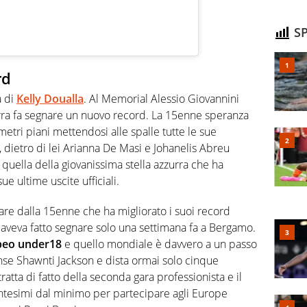
SP
rd
a di
Kelly Doualla
. Al Memorial Alessio Giovannini
urra fa segnare un nuovo record. La 15enne speranza
metri piani mettendosi alle spalle tutte le sue
, dietro di lei Arianna De Masi e Johanelis Abreu
quella della giovanissima stella azzurra che ha
ue ultime uscite ufficiali.
re dalla 15enne che ha migliorato i suoi record
aveva fatto segnare solo una settimana fa a Bergamo.
peo under18
e quello mondiale è davvero a un passo
ense Shawnti Jackson e dista ormai solo cinque
ratta di fatto della seconda gara professionista e il
entesimi dal minimo per partecipare agli Europe