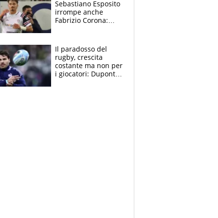
Sebastiano Esposito
irrompe anche
Fabrizio Corona:
“Ecco cosa è
successo, ho le
prove”
Il paradosso del
rugby, crescita
costante ma non per
i giocatori: Dupont
(il più pagato al
mondo) guadagna
solo 1,4 milioni
all'anno