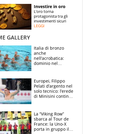
STORIE
Investire in oro
L’oro torna
SPECIALI
protagonista tra gli
investimenti sicuri
LEGGI
ESPERTI
ME GALLERY
CONTATTI
Italia di bronzo
anche
nell’acrobatica:
dominio nel
medagliere, ora
tocca a Ceccon, Curti
e compagni
Europei, Filippo
continuare
Pelati d’argento nel
solo tecnico: l’erede
di Minisini continua
a stupire, Los
Angeles è già nel
mirino
La “Viking Row”
sbarca al Tour de
France: la Uno-X
porta in gruppo il