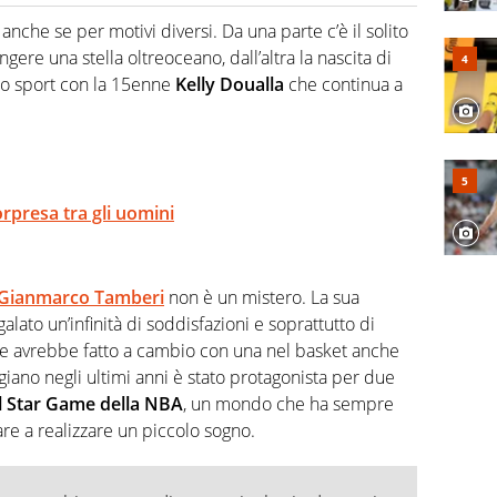
hanno segreti: basket, football, baseball e la capacità
ve altri non vedono granché
 anche se per motivi diversi. Da una parte c’è il solito
gere una stella oltreoceano, dall’altra la nascita di
tro sport con la 15enne
Kelly Doualla
che continua a
rpresa tra gli uomini
Gianmarco Tamberi
non è un mistero. La sua
egalato un’infinità di soddisfazioni e soprattutto di
 avrebbe fatto a cambio con una nel basket anche
igiano negli ultimi anni è stato protagonista per due
ll Star Game della NBA
, un mondo che ha sempre
re a realizzare un piccolo sogno.