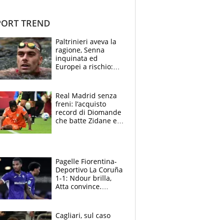
ORT TREND
Paltrinieri aveva la
ragione, Senna
inquinata ed
Europei a rischio:
allenamenti fermi,
cosa succede
adesso
Real Madrid senza
freni: l’acquisto
record di Diomande
che batte Zidane e
Ronaldo. Vinicius
rinnova: le cifre
Pagelle Fiorentina-
Deportivo La Coruña
1-1: Ndour brilla,
Atta convince.
Pongracic rovina
tutto nel finale
Cagliari, sul caso