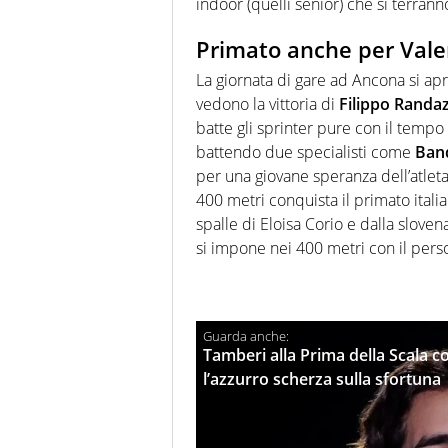
indoor (quelli senior) che si terrann
Primato anche per Valen
La giornata di gare ad Ancona si ap
vedono la vittoria di
Filippo Randa
batte gli sprinter pure con il tempo
battendo due specialisti come
Ban
per una giovane speranza dell’atleta
400 metri conquista il primato ital
spalle di Eloisa Corio e dalla slove
si impone nei 400 metri con il pers
Tamberi alla Prima della Scala c
l’azzurro scherza sulla sfortuna