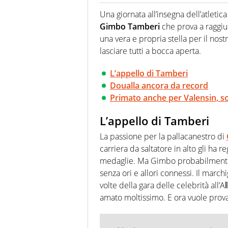
Per lui gli sport americani non 
innata di trovare la notizia do
Una giornata all’insegna dell’atletica
Gimbo Tamberi
che prova a raggiun
una vera e propria stella per il nos
lasciare tutti a bocca aperta.
L’appello di Tamberi
Doualla ancora da record
Primato anche per Valensin, so
L’appello di Tamberi
La passione per la pallacanestro di
carriera da saltatore in alto gli ha r
medaglie. Ma Gimbo probabilmente
senza ori e allori connessi. Il march
volte della gara delle celebrità all’A
amato moltissimo. E ora vuole prova