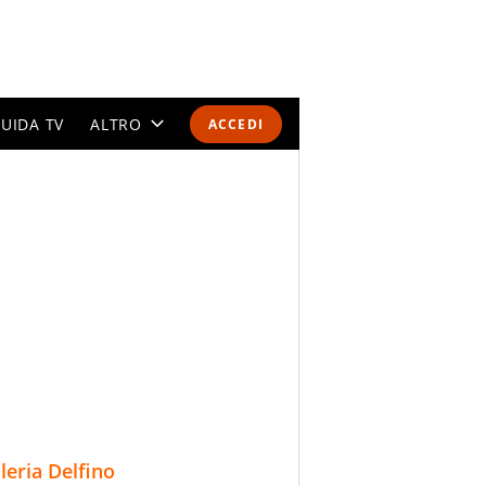
UIDA TV
ALTRO
ACCEDI
CALENDARI E CLASSIFICHE
ALTRI SPORT
MONDIALI 2026
OLIMPIADI
GOSSIP
LIFESTYLE
lleria Delfino