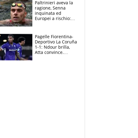
Paltrinieri aveva la
ragione, Senna
inquinata ed
Europei a rischio:
allenamenti fermi,
cosa succede
adesso
Pagelle Fiorentina-
Deportivo La Coruña
1-1: Ndour brilla,
Atta convince.
Pongracic rovina
tutto nel finale