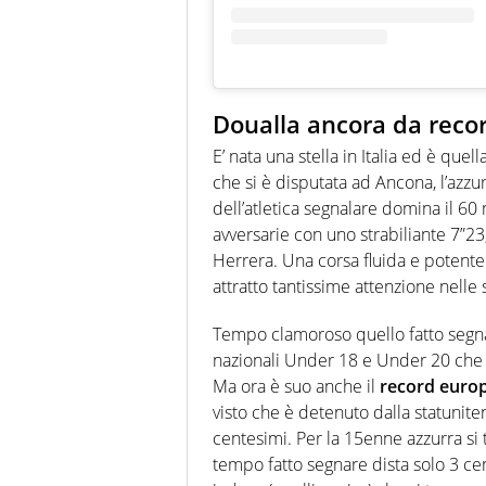
Doualla ancora da reco
E’ nata una stella in Italia ed è quell
che si è disputata ad Ancona, l’azz
dell’atletica segnalare domina il 60 
avversarie con uno strabiliante 7”23
Herrera. Una corsa fluida e potente 
attratto tantissime attenzione nelle s
Tempo clamoroso quello fatto segna
nazionali Under 18 e Under 20 che 
Ma ora è suo anche il
record euro
visto che è detenuto dalla statunit
centesimi. Per la 15enne azzurra si t
tempo fatto segnare dista solo 3 c