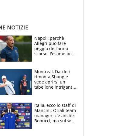
ME NOTIZIE
Napoli, perchè
Allegri può fare
peggio dell'anno
scorso: l'esame per
Manna, le colpe di
Conte e il gioco del
Monopoly
Montreal, Darderi
rimonta Shang e
vede aprirsi un
tabellone intrigante:
"Penso solo a
Borges, ma sono
felice del mio livello"
Italia, ecco lo staff di
Mancini: Oriali team
manager, c'è anche
Bonucci, ma sul web
infuria la polemica