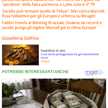
"perdono" della falsa partenza: e Lyles vola in 9''79
“Jacobs può tornare quello di Tokyo”, Mei carica Marcell,
fissa l’obiettivo per gli Europei e scherza su Binaghi
Fabbri trionfa al Meeting Brazzale, Osakue da record e
Jacobs punge gli inglesi: Marcell già in clima Europei
Gioielleria Delfino
Investire in oro
L’oro torna protagonista tra gli investimenti
sicuri
LEGGI