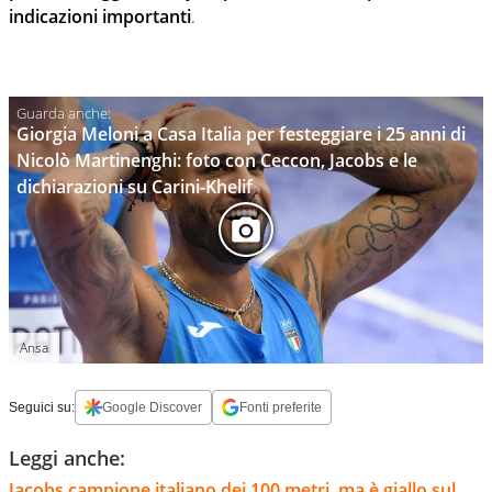
indicazioni importanti
.
Giorgia Meloni a Casa Italia per festeggiare i 25 anni di
Nicolò Martinenghi: foto con Ceccon, Jacobs e le
dichiarazioni su Carini-Khelif
Ansa
Seguici su:
Google Discover
Fonti preferite
Leggi anche:
Jacobs campione italiano dei 100 metri, ma è giallo sul