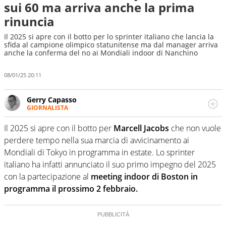
sui 60 ma arriva anche la prima
rinuncia
Il 2025 si apre con il botto per lo sprinter italiano che lancia la
sfida al campione olimpico statunitense ma dal manager arriva
anche la conferma del no ai Mondiali indoor di Nanchino
08/01/25 20:11
Gerry Capasso
GIORNALISTA
Per lui gli sport americani non hanno segreti: basket,
football, baseball e la capacità innata di trovare la notizia
Il 2025 si apre con il botto per
Marcell Jacobs
che non vuole
dove altri non vedono granché
perdere tempo nella sua marcia di avvicinamento ai
Mondiali di Tokyo in programma in estate. Lo sprinter
italiano ha infatti annunciato il suo primo impegno del 2025
con la partecipazione al
meeting indoor di Boston in
programma il prossimo 2 febbraio.