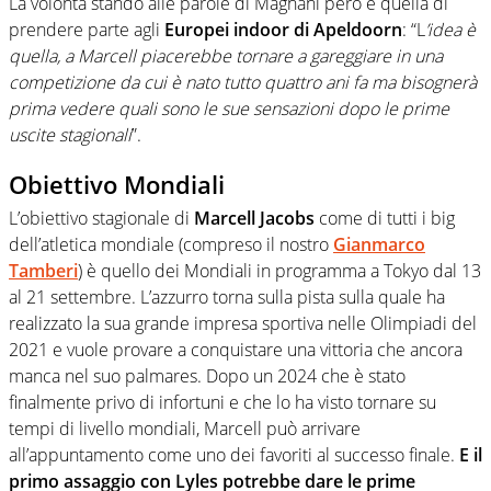
La volontà stando alle parole di Magnani però è quella di
prendere parte agli
Europei indoor di Apeldoorn
: “L
’idea è
quella, a Marcell piacerebbe tornare a gareggiare in una
competizione da cui è nato tutto quattro ani fa ma bisognerà
prima vedere quali sono le sue sensazioni dopo le prime
uscite stagionali
”.
Obiettivo Mondiali
L’obiettivo stagionale di
Marcell Jacobs
come di tutti i big
dell’atletica mondiale (compreso il nostro
Gianmarco
Tamberi
) è quello dei Mondiali in programma a Tokyo dal 13
al 21 settembre. L’azzurro torna sulla pista sulla quale ha
realizzato la sua grande impresa sportiva nelle Olimpiadi del
2021 e vuole provare a conquistare una vittoria che ancora
manca nel suo palmares. Dopo un 2024 che è stato
finalmente privo di infortuni e che lo ha visto tornare su
tempi di livello mondiali, Marcell può arrivare
all’appuntamento come uno dei favoriti al successo finale.
E il
primo assaggio con Lyles potrebbe dare le prime