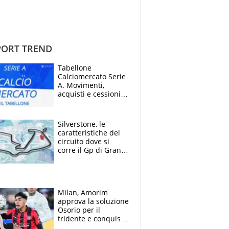
ORT TREND
Tabellone
Calciomercato Serie
A. Movimenti,
acquisti e cessioni:
estate 2026-27
Silverstone, le
caratteristiche del
circuito dove si
corre il Gp di Gran
Bretagna del
Motomondiale
Milan, Amorim
approva la soluzione
Osorio per il
tridente e conquista
Jashari: la frecciata