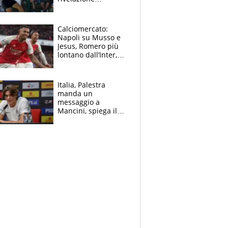
dell’amico
giornalista e il piano
B. Rune verso la
Calciomercato:
rinuncia
Napoli su Musso e
Jesus, Romero più
lontano dall’Inter,
delirio Mastantuono,
Juve su Trubin. Il
tabellone
Italia, Palestra
manda un
messaggio a
Mancini, spiega il
motivo del no
all’Inter e lancia
l'alleanza con
Donnarumma