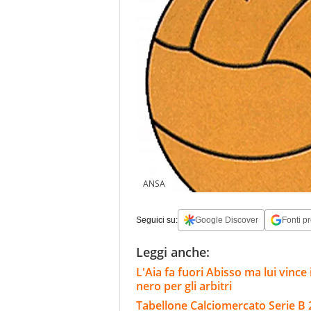
ANSA
Seguici su:
Google Discover
Fonti pr
Leggi anche:
L'Aia fa fuori Abisso ma lui vinc
nero per gli arbitri
Tabellone Calciomercato Serie B 