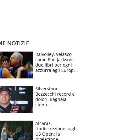
ME NOTIZIE
Italvolley, Velasco
come Phil Jackson:
due libri per ogni
azzurra agli Europei.
Quello per Sylla è
“geniale”
Silverstone:
Bezzecchi record e
dolori, Bagnaia
spera
nell'antidolorifico,
Marquez si tira fuori
e vota Aprilia
Alcaraz,
l’indiscrezione sugli
US Open: la
rivelazione