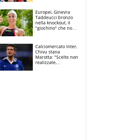
dello svizzero all'ex
Allegri
Europei, Ginevra
Taddeucci bronzo
nella knockout, il
"giochino" che non
le piace: "La Senna?
Oggi era pulita"
Calciomercato Inter,
Chivu stana
Marotta: "Scelte non
realizzate,
dobbiamo
completare la
squadra"