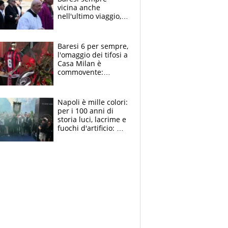
vicina anche
nell'ultimo viaggio,
la moglie Maura, i
figli e i suoi cari
circondati
Baresi 6 per sempre,
dall'affetto dei tifosi
l'omaggio dei tifosi a
Casa Milan è
commovente:
maglie, bandiere,
sciarpe, lacrime e
bigliettini
Napoli è mille colori:
per i 100 anni di
storia luci, lacrime e
fuochi d'artificio: De
Laurentiis salta al
coro anti-Juve