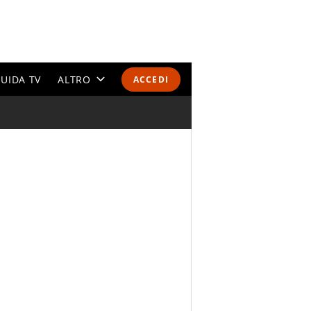
UIDA TV
ALTRO
ACCEDI
CALENDARI E CLASSIFICHE
ALTRI SPORT
MONDIALI 2026
OLIMPIADI
GOSSIP
LIFESTYLE