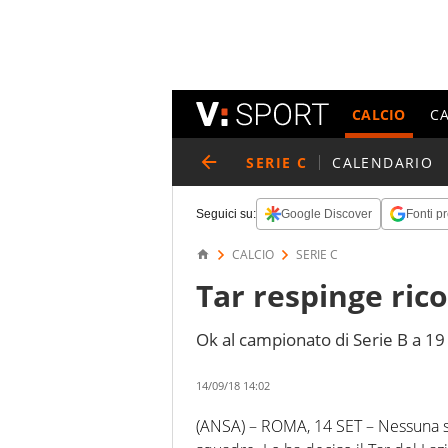
CALCIO
C
SERIE C
CALENDARIO
Seguici su:
Google Discover
Fonti pr
CALCIO
SERIE C
Tar respinge rico
Ok al campionato di Serie B a 1
14/09/18 14:02
(ANSA) – ROMA, 14 SET – Nessuna sos