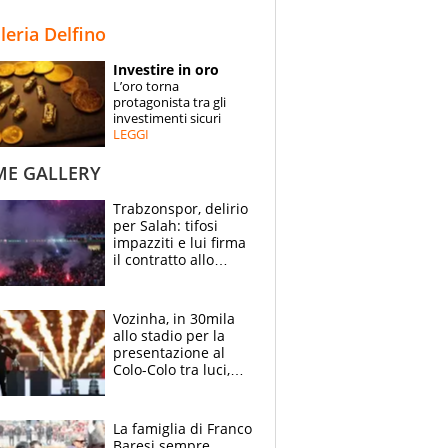
STORIE
lleria Delfino
SPECIALI
Investire in oro
L’oro torna
ESPERTI
protagonista tra gli
investimenti sicuri
LEGGI
CONTATTI
ME GALLERY
Trabzonspor, delirio
per Salah: tifosi
impazziti e lui firma
il contratto allo
stadio
Vozinha, in 30mila
allo stadio per la
presentazione al
Colo-Colo tra luci,
spettacolo, elicotteri
e paracadutisti
La famiglia di Franco
Baresi sempre