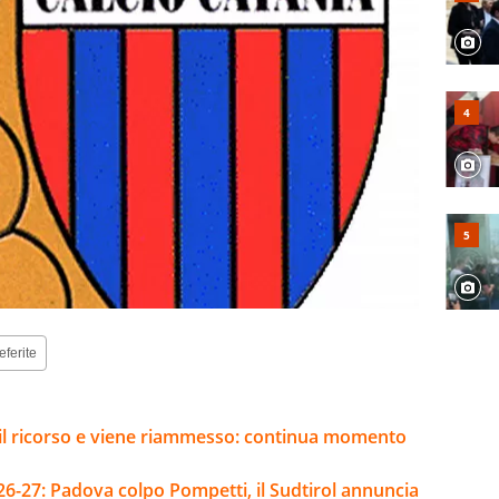
eferite
e il ricorso e viene riammesso: continua momento
26-27: Padova colpo Pompetti, il Sudtirol annuncia