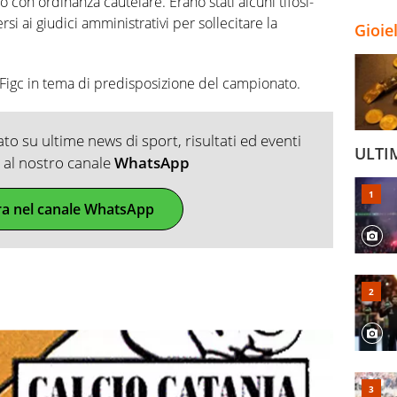
o con ordinanza cautelare. Erano stati alcuni tifosi-
rsi ai giudici amministrativi per sollecitare la
Gioie
a Figc in tema di predisposizione del campionato.
o su ultime news di sport, risultati ed eventi
ULTI
ti al nostro canale
WhatsApp
ra nel canale WhatsApp