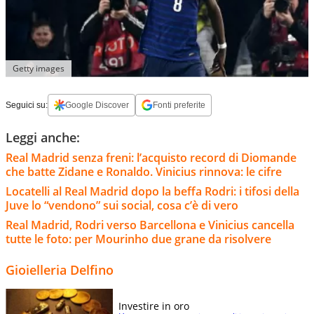
Getty images
Seguici su:
Google Discover
Fonti preferite
Leggi anche:
Real Madrid senza freni: l’acquisto record di Diomande
che batte Zidane e Ronaldo. Vinicius rinnova: le cifre
Locatelli al Real Madrid dopo la beffa Rodri: i tifosi della
Juve lo “vendono” sui social, cosa c’è di vero
Real Madrid, Rodri verso Barcellona e Vinicius cancella
tutte le foto: per Mourinho due grane da risolvere
Gioielleria Delfino
Investire in oro