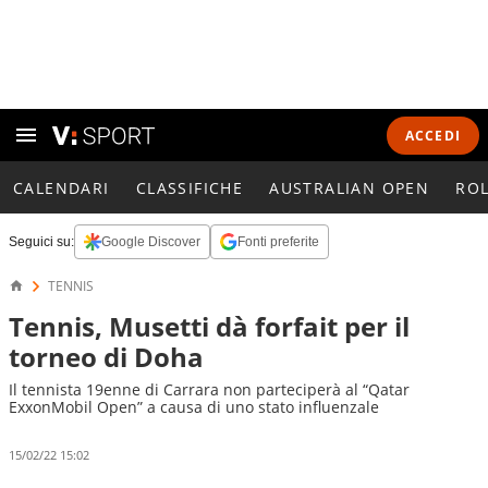
ACCEDI
CALENDARI
CLASSIFICHE
AUSTRALIAN OPEN
RO
Seguici su:
Google Discover
Fonti preferite
TENNIS
Tennis, Musetti dà forfait per il
torneo di Doha
Il tennista 19enne di Carrara non parteciperà al “Qatar
ExxonMobil Open” a causa di uno stato influenzale
15/02/22 15:02