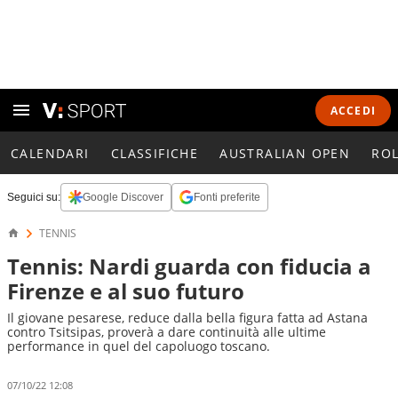
ACCEDI
CALENDARI
CLASSIFICHE
AUSTRALIAN OPEN
RO
Seguici su:
Google Discover
Fonti preferite
TENNIS
Tennis: Nardi guarda con fiducia a
Firenze e al suo futuro
Il giovane pesarese, reduce dalla bella figura fatta ad Astana
contro Tsitsipas, proverà a dare continuità alle ultime
performance in quel del capoluogo toscano.
07/10/22 12:08