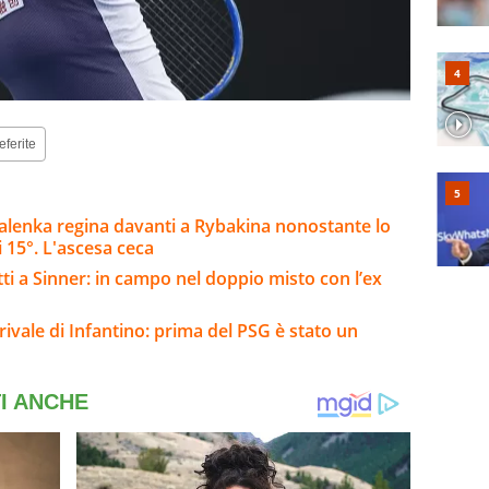
eferite
alenka regina davanti a Rybakina nonostante lo
 15°. L'ascesa ceca
ti a Sinner: in campo nel doppio misto con l’ex
 rivale di Infantino: prima del PSG è stato un