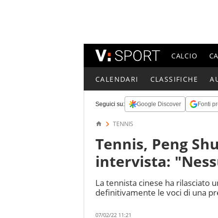
CALCIO
C
CALENDARI
CLASSIFICHE
A
Seguici su:
Google Discover
Fonti pr
TENNIS
Tennis, Peng Shu
intervista: "Nes
La tennista cinese ha rilasciato 
definitivamente le voci di una p
07/02/22 11:21