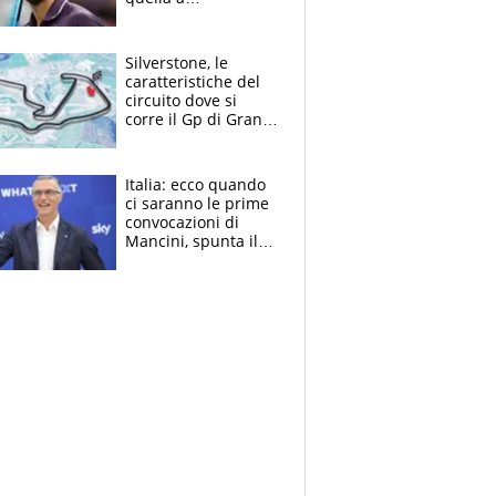
Washington: "Avrei
voluto spaccare
tutto"
Silverstone, le
caratteristiche del
circuito dove si
corre il Gp di Gran
Bretagna del
Motomondiale
Italia: ecco quando
ci saranno le prime
convocazioni di
Mancini, spunta il
nome di Bergomi