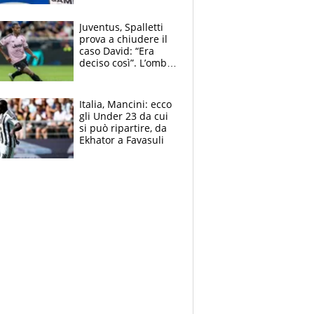
cadette
Juventus, Spalletti
prova a chiudere il
caso David: “Era
deciso così”. L’ombra
di Zirkzee e la
sentenza dei tifosi
Italia, Mancini: ecco
gli Under 23 da cui
si può ripartire, da
Ekhator a Favasuli