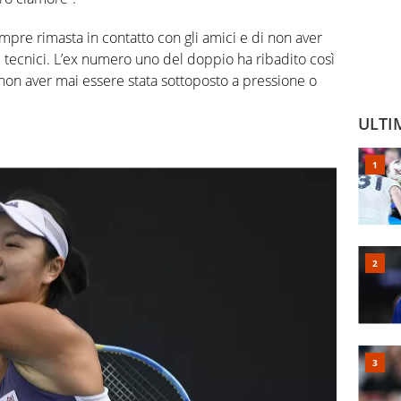
mpre rimasta in contatto con gli amici e di non aver
 tecnici. L’ex numero uno del doppio ha ribadito così
i non aver mai essere stata sottoposto a pressione o
ULTI