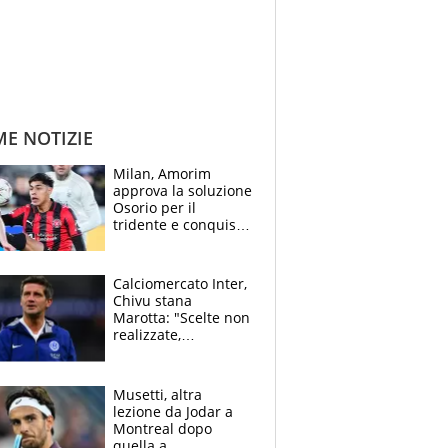
ME NOTIZIE
Milan, Amorim
approva la soluzione
Osorio per il
tridente e conquista
Jashari: la frecciata
dello svizzero all'ex
Allegri
Calciomercato Inter,
Chivu stana
Marotta: "Scelte non
realizzate,
dobbiamo
completare la
squadra"
Musetti, altra
lezione da Jodar a
Montreal dopo
quella a