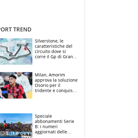
ORT TREND
Silverstone, le
caratteristiche del
circuito dove si
corre il Gp di Gran
Bretagna del
Motomondiale
Milan, Amorim
approva la soluzione
Osorio per il
tridente e conquista
Jashari: la frecciata
dello svizzero all'ex
Allegri
Speciale
abbonamenti Serie
B: i numeri
aggiornati delle
venti squadre