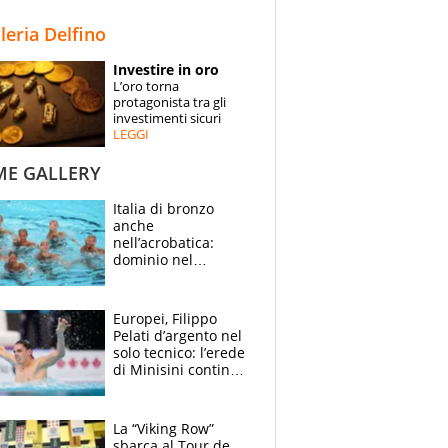
STORIE
lleria Delfino
SPECIALI
Investire in oro
L’oro torna
ESPERTI
protagonista tra gli
investimenti sicuri
LEGGI
CONTATTI
ME GALLERY
Italia di bronzo
anche
nell’acrobatica:
dominio nel
medagliere, ora
tocca a Ceccon, Curti
e compagni
Europei, Filippo
continuare
Pelati d’argento nel
solo tecnico: l’erede
di Minisini continua
a stupire, Los
Angeles è già nel
mirino
La “Viking Row”
sbarca al Tour de