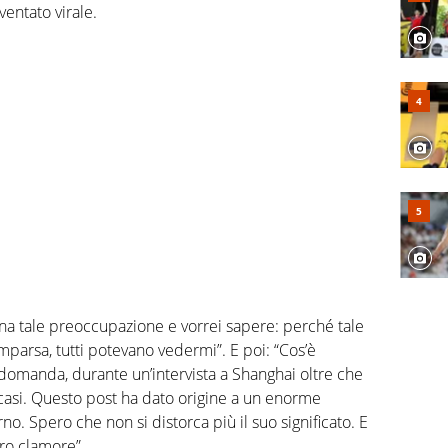
entato virale.
na tale preoccupazione e vorrei sapere: perché tale
rsa, tutti potevano vedermi”. E poi: “Cos’è
domanda, durante un’intervista a Shanghai oltre che
i casi. Questo post ha dato origine a un enorme
. Spero che non si distorca più il suo significato. E
ro clamore”.