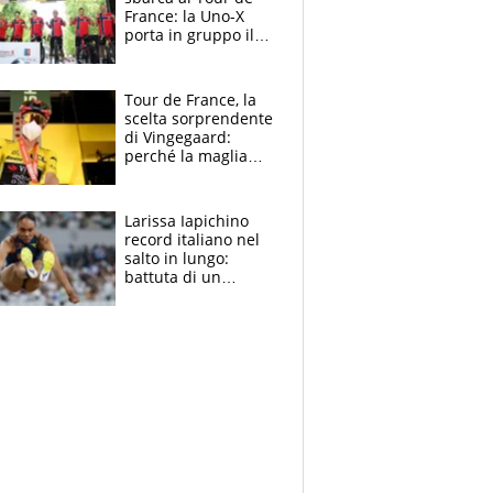
France: la Uno-X
porta in gruppo il
rito della Norvegia
di Haaland e
compagni
Tour de France, la
scelta sorprendente
di Vingegaard:
perché la maglia
gialla indossa la
mascherina, il
rischio da evitare
Larissa Iapichino
record italiano nel
salto in lungo:
battuta di un
centimetro mamma
Fiona May