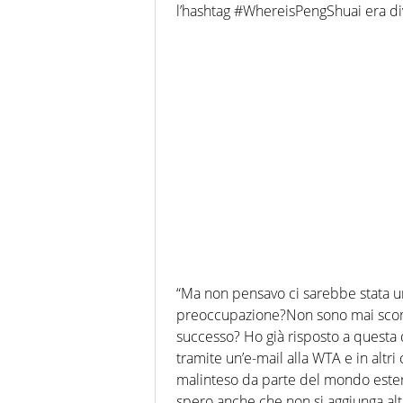
l’hashtag #WhereisPengShuai era div
“Ma non pensavo ci sarebbe stata u
preoccupazione?Non sono mai scompa
successo? Ho già risposto a questa 
tramite un’e-mail alla WTA e in altr
malinteso da parte del mondo esterno
spero anche che non si aggiunga alt