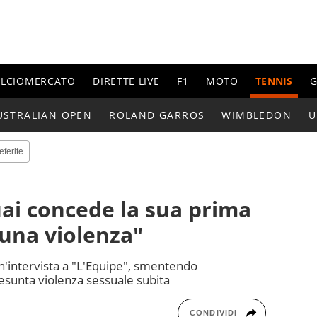
ALCIOMERCATO
DIRETTE LIVE
F1
MOTO
TENNIS
G
USTRALIAN OPEN
ROLAND GARROS
WIMBLEDON
U
eferite
ai concede la sua prima
suna violenza"
un'intervista a "L'Equipe", smentendo
resunta violenza sessuale subita
CONDIVIDI