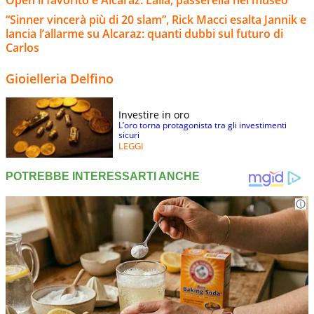
“Sinner vincerà più di 20 slam”, Rick Macci esalta Jannik e
lancia l’allarme su Alcaraz: quanti dubbi sul futuro di
Carlos
Gioielleria Delfino
Investire in oro
L’oro torna protagonista tra gli investimenti
sicuri
LEGGI