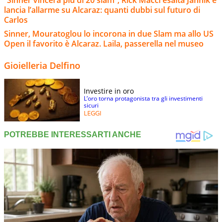
lancia l’allarme su Alcaraz: quanti dubbi sul futuro di
Carlos
Sinner, Mouratoglou lo incorona in due Slam ma allo US
Open il favorito è Alcaraz. Laila, passerella nel museo
Gioielleria Delfino
Investire in oro
L’oro torna protagonista tra gli investimenti
sicuri
LEGGI