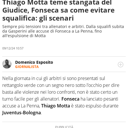
Thiago Motta teme stangata del
Giudice, Fonseca sa come evitare
squalifica: gli scenari
Sempre più tensioni tra allenatori e arbitri. Dalla squalifi subita
da Gasperini alle accuse di Fonseca a La Penna, fino
all'espulsione di Motta
09/12/24 10:57
Domenico Esposito
GIORNALISTA
Da vent’anni in campo e sul campo per vivere ogni evento
in tutte le sue sfaccettature. Passione smisurata per il
Nella giornata in cui gli arbitri si sono presentati sul
calcio e per la sfera di cuoio. Il pallone è una cosa
rettangolo verde con un segno nero sotto l’occhio per dire
serissima, guai a dirgli di no
basta alle violenze nei loro confronti, non è stato certo un
turno facile per gli allenatori.
Fonseca
ha lanciato pesanti
accuse a La Penna,
Thiago Motta
è stato espulso durante
Juventus-Bologna
.