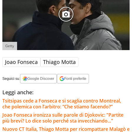
Getty
Joao Fonseca
Thiago Motta
Seguici su:
Google Discover
Fonti preferite
Leggi anche:
Tsitsipas cede a Fonseca e si scaglia contro Montreal,
che polemica con l’arbitro: “Che stiamo facendo?”
Joao Fonseca ironizza sulle parole di Djokovic: "Partite
più brevi? Lo dice solo perché sta invecchiando..."
Nuovo CT Italia, Thiago Motta per ricompattare Malagò e