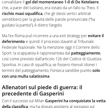
convalidare il
gol del momentaneo 1-0 di De Ketelaere
,
che, a parer del lusitano, era viziato da un fallo su Theo. Il
rischio maxi squalifica
, che gli stessi vertici arbitrali
vorrebbero per la gravità delle parole pronunciate (“ha
guidato la partita”), è dietro l’angolo.
Ma l’ex Roma può ricorrere a una exit strategy per
evitare il
deferimento
e quindi il processo davanti al Tribunale
Federale Nazionale. Ne fa menzione oggi il Corriere dello
Sport: la scappatoia è rappresentata dal
patteggiamento
,
così come previsto dall’articolo 126 del Codice di Giustizia
Sportiva. In caso di squalifica, se fossero ritenuti idonei i
termini del patteggiamento, Fonseca sarebbe punito
solo
con una multa salatissima
.
Allenatori sul piede di guerra: il
precedente di Gasperini
Con il successo sul Milan
Gasperini ha conquistato la vetta
della classifica
, ma ha dovuto assistere al sorpasso sul