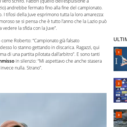
n vero schifo. Fabbri (quello dell’espulsione a
io) andrebbe fermato fino alla fine del campionato.
 I tifosi della Juve esprimono tutta la loro amarezza:
moroso se si pensa che è tutto l’anno che la Lazio può
ta vedere la sfida con la Juve”.
ULTI
to come Roberto: “Campionato già falsato
esso lo stanno gettando in discarica. Ragazzi, qui
ma di una partita pilotata dall’arbitro”. E sono tanti
mmisso
in silenzio: “Mi aspettavo che anche stasera
invece nulla. Strano”.