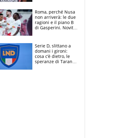
Roma, perché Nusa
non arriverà: le due
ragioni e il piano B
di Gasperini. Novità
su Pellegrini e
Cacciamani
Serie D, slittano a
domani i gironi:
cosa c’è dietro, le
speranze di Taranto
e Messina, chi può
essere ripescato