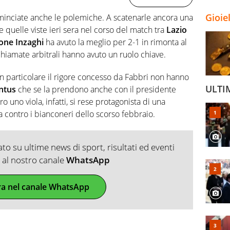
Gioie
ominciate anche le polemiche. A scatenarle ancora una
e quelle viste ieri sera nel corso del match tra
Lazio
one Inzaghi
ha avuto la meglio per 2-1 in rimonta al
chiamate arbitrali hanno avuto un ruolo chiave.
e in particolare il rigore concesso da Fabbri non hanno
ULTI
ntus
che se la prendono anche con il presidente
 uno viola, infatti, si rese protagonista di una
 contro i bianconeri dello scorso febbraio.
o su ultime news di sport, risultati ed eventi
ti al nostro canale
WhatsApp
ra nel canale WhatsApp