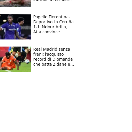
allenamenti fermi,
cosa succede
adesso
Pagelle Fiorentina-
Deportivo La Coruña
1-1: Ndour brilla,
Atta convince.
Pongracic rovina
tutto nel finale
Real Madrid senza
freni: l’acquisto
record di Diomande
che batte Zidane e
Ronaldo. Vinicius
rinnova: le cifre