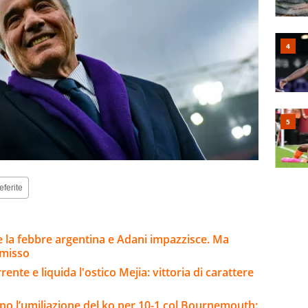
eferite
 la febbre argentina e Adani impazzisce. Ma
mmisso
rente e liquida l'ostico Mejia: vittoria di carattere
opo l’umiliazione del ko per 10-1 col Bournemouth: