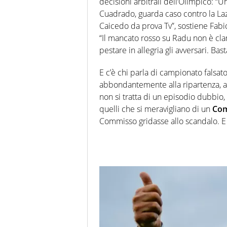
decisioni arbitrali dell’Olimpico: “U
Cuadrado, guarda caso contro la Laz
Caicedo da prova Tv”, sostiene Fabio.
“Il mancato rosso su Radu non è cla
pestare in allegria gli avversari. Bas
E c’è chi parla di campionato falsa
abbondantemente alla ripartenza, ad
non si tratta di un episodio dubbio, 
quelli che si meravigliano di un
Co
Commisso gridasse allo scandalo. E 