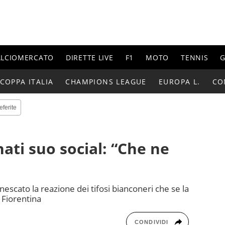
ALCIOMERCATO
DIRETTE LIVE
F1
MOTO
TENNIS
G
COPPA ITALIA
CHAMPIONS LEAGUE
EUROPA L.
CO
eferite
nati suo social: “Che ne
nnescato la reazione dei tifosi bianconeri che se la
 Fiorentina
CONDIVIDI