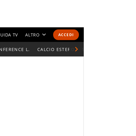
UIDA TV
ALTRO
ACCEDI
NFERENCE L.
CALENDARI E CLASSIFICHE
CALCIO ESTERO
SUPERCOPPA ITALIAN
ALTRI SPORT
MONDIALI 2026
OLIMPIADI
GOSSIP
LIFESTYLE