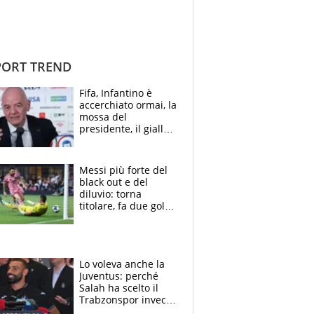
ORT TREND
Fifa, Infantino è
accerchiato ormai, la
mossa del
presidente, il giallo
dimissioni e la verità
sulla telefonata a
Trump
Messi più forte del
black out e del
diluvio: torna
titolare, fa due gol e
un assist e trascina
l'Inter Miami, altro
che ritiro
Lo voleva anche la
Juventus: perché
Salah ha scelto il
Trabzonspor invece
di un top club