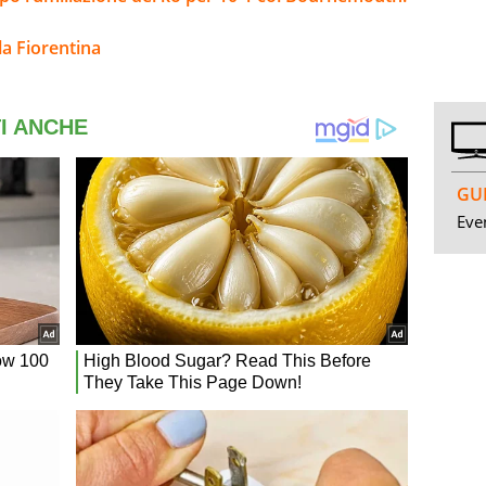
la Fiorentina
GUI
Even