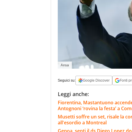
Ansa
Seguici su:
Google Discover
Fonti pr
Leggi anche:
Fiorentina, Mastantuono accende
Antognoni ‘rovina la festa’ a Co
Musetti soffre un set, risale la cor
all'esordio a Montreal
Genoa, senti il ds Diego Lopez d