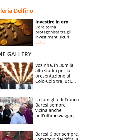
STORIE
lleria Delfino
SPECIALI
Investire in oro
L’oro torna
ESPERTI
protagonista tra gli
investimenti sicuri
LEGGI
CONTATTI
ME GALLERY
Vozinha, in 30mila
allo stadio per la
presentazione al
Colo-Colo tra luci,
spettacolo, elicotteri
e paracadutisti
La famiglia di Franco
Baresi sempre
vicina anche
nell'ultimo viaggio,
la moglie Maura, i
figli e i suoi cari
circondati
Baresi 6 per sempre,
dall'affetto dei tifosi
l'omaggio dei tifosi a