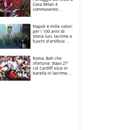
Casa Milan è
commovente:
maglie, bandiere,
sciarpe, lacrime e
bigliettini
Napoli è mille colori:
per i 100 anni di
storia luci, lacrime e
fuochi d'artificio: De
Laurentiis salta al
coro anti-Juve
Roma, Bah che
sfortuna: dopo 27'
col Cardiff esce in
barella in lacrime,
Dybala rigore da
schiaffi, i giallorossi
prendono 3 gol in
45'