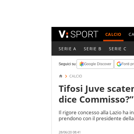
CALCIO
C
SERIE A
SERIE B
SERIE C
Seguici su:
Google Discover
Fonti pr
CALCIO
Tifosi Juve scate
dice Commisso?”
Il rigore concesso alla Lazio ha i
prendono con il presidente della
28/06/20 08:41