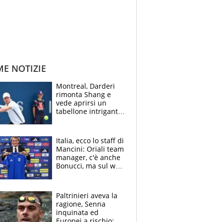
ME NOTIZIE
Montreal, Darderi
rimonta Shang e
vede aprirsi un
tabellone intrigante:
"Penso solo a
Borges, ma sono
felice del mio livello"
Italia, ecco lo staff di
Mancini: Oriali team
manager, c'è anche
Bonucci, ma sul web
infuria la polemica
Paltrinieri aveva la
ragione, Senna
inquinata ed
Europei a rischio: