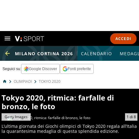
ACCEDI
MILANO CORTINA 2026
CALENDARIO
MEDAGL
Seguici su:
Google Discover
Fonti preferite
OLIMPIADI
TOKYO 2020
Tokyo 2020, ritmica: farfalle di
bronzo, le foto
Getty Images
1
di
8
L’ultima giornata dei Giochi olimpici di Tokyo 2020 regala all’Italia
la quarantesima medaglia di questa splendida edizione.