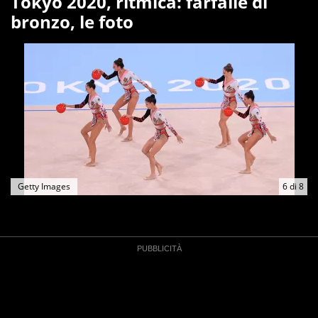
Tokyo 2020, ritmica: farfalle di
bronzo, le foto
Getty Images
6
di
8