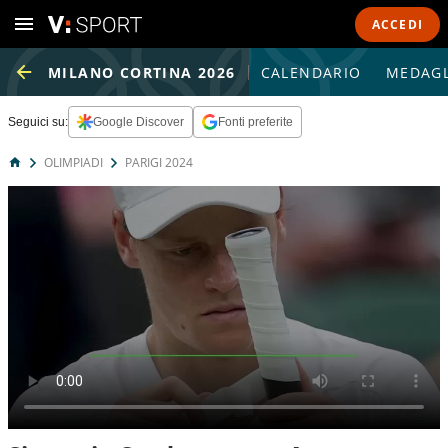
ACCEDI
MILANO CORTINA 2026
CALENDARIO
MEDAGL
Seguici su:
Google Discover
Fonti preferite
OLIMPIADI
PARIGI 2024