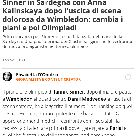
Sinner in Sardegna con Anna
Kalinskaya dopo l'uscita di scena
dolorosa da Wimbledon: cambia i
piani e poi Olimpiadi
Prima vacanza per Sinner e la sua fidanzata nel mare della
Sardegna. Una pausa prima dei Giochi parigini che lo vedranno
di nuovo protagonista nel torneo olimpico
17/07/24 11:54
Elisabetta D'Onofrio
GIORNALISTA E CONTENT CREATOR
Giornalista professionista dal 2007, scrive per curiosità
personale e necessità: soprattutto di calcio, di sport e dei
Il piano pre olimpico di
Jannik Sinner
, dopo il malore patito
suoi protagonisti, concedendosi innocenti evasioni
a
Wimbledon
ai quarti contro
Daniil Medvedev
e l’uscita di
nell'ambito della creazione di format. Un tempo ala
scena sofferta, ha alleggerito il numero 1 del ranking da quel
destra, oggi si sente a suo agio nel ruolo di libero. Cura
peso inevitabile, eppure potente che ha sopportato. Gli
una classifica riservata dei migliori 5 calciatori di sempre.
approfondimenti medici, il confronto con il suo staff, la
necessità di allentare prima di dover gareggiare a
Parigi
e
quel che è scaturito dall’esperienza londinese vanno