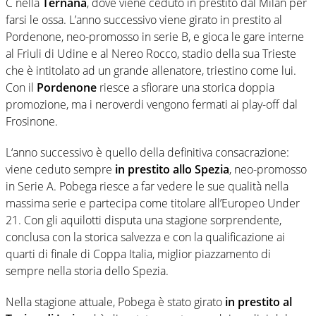
C nella
Ternana
, dove viene ceduto in prestito dal Milan per
farsi le ossa. L’anno successivo viene girato in prestito al
Pordenone, neo-promosso in serie B, e gioca le gare interne
al Friuli di Udine e al Nereo Rocco, stadio della sua Trieste
che è intitolato ad un grande allenatore, triestino come lui.
Con il
Pordenone
riesce a sfiorare una storica doppia
promozione, ma i neroverdi vengono fermati ai play-off dal
Frosinone.
L‘anno successivo è quello della definitiva consacrazione:
viene ceduto sempre
in prestito allo Spezia
, neo-promosso
in Serie A. Pobega riesce a far vedere le sue qualità nella
massima serie e partecipa come titolare all’Europeo Under
21. Con gli aquilotti disputa una stagione sorprendente,
conclusa con la storica salvezza e con la qualificazione ai
quarti di finale di Coppa Italia, miglior piazzamento di
sempre nella storia dello Spezia.
Nella stagione attuale, Pobega è stato girato
in prestito al