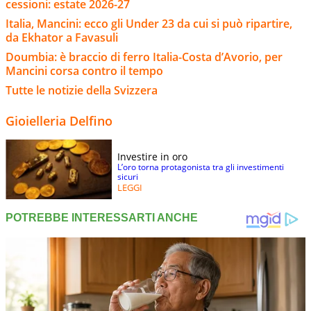
cessioni: estate 2026-27
Italia, Mancini: ecco gli Under 23 da cui si può ripartire,
da Ekhator a Favasuli
Doumbia: è braccio di ferro Italia-Costa d’Avorio, per
Mancini corsa contro il tempo
Tutte le notizie della Svizzera
Gioielleria Delfino
Investire in oro
L’oro torna protagonista tra gli investimenti
sicuri
LEGGI