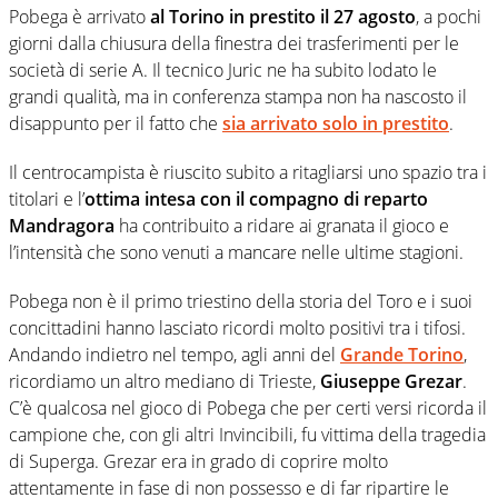
Pobega è arrivato
al Torino in prestito il 27 agosto
, a pochi
giorni dalla chiusura della finestra dei trasferimenti per le
società di serie A. Il tecnico Juric ne ha subito lodato le
grandi qualità, ma in conferenza stampa non ha nascosto il
disappunto per il fatto che
sia arrivato solo in prestito
.
Il centrocampista è riuscito subito a ritagliarsi uno spazio tra i
titolari e l’
ottima intesa con il compagno di reparto
Mandragora
ha contribuito a ridare ai granata il gioco e
l’intensità che sono venuti a mancare nelle ultime stagioni.
Pobega non è il primo triestino della storia del Toro e i suoi
concittadini hanno lasciato ricordi molto positivi tra i tifosi.
Andando indietro nel tempo, agli anni del
Grande Torino
,
ricordiamo un altro mediano di Trieste,
Giuseppe Grezar
.
C’è qualcosa nel gioco di Pobega che per certi versi ricorda il
campione che, con gli altri Invincibili, fu vittima della tragedia
di Superga. Grezar era in grado di coprire molto
attentamente in fase di non possesso e di far ripartire le