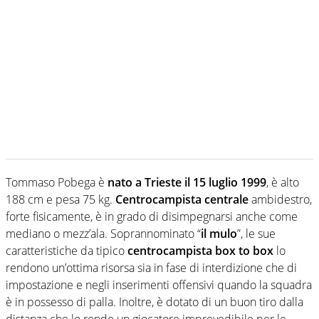
Tommaso Pobega è
nato a Trieste il 15 luglio 1999
, è alto
188 cm e pesa 75 kg.
Centrocampista centrale
ambidestro,
forte fisicamente, è in grado di disimpegnarsi anche come
mediano o mezz’ala. Soprannominato “
il mulo
”, le sue
caratteristiche da tipico
centrocampista box to box
lo
rendono un’ottima risorsa sia in fase di interdizione che di
impostazione e negli inserimenti offensivi quando la squadra
è in possesso di palla. Inoltre, è dotato di un buon tiro dalla
distanza che lo rende un giocatore imprevedibile per le