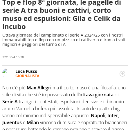
Top e flop 8ª giornata, le pagelle di
serie A tra buoni e cattivi, corto
muso ed espulsioni: Gila e Celik da
incubo
Ottava giornata del campionato di serie A 2024/25 con i nostri
immancabili top e flop con un pizzico di cattiveria e ironia i voti
migliori e peggiori del turno di A
22/10/24 16:38
Luca Fusco
GIORNALISTA
Giornalista multimediale. Quando si accendono i motori,
lui sgasa, impenna, derapa. E spesso e volentieri finisce
Non c’è più
Max Allegri
ma il corto muso è una filosofia, uno
sul podio
stile di vita che si è impossessato dell’
ottava giornata
di
Serie A
tra rigori contestati, espulsioni decisive e il binomio
arbitri-Var nella bufera più assoluta. Intanto le quattro big
vanno col minimo indispensabile appunto:
Napoli
,
Inter
,
Juventus
e
Milan
vincono di misura e soprattutto bianconeri
e nerazzurri battendo le romane provano a scavare il primo