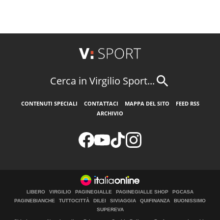
Cerca in Virgilio Sport...
CONTENUTI SPECIALI
CONTATTACI
MAPPA DEL SITO
FEED RSS
ARCHIVIO
LIBERO
VIRGILIO
PAGINEGIALLE
PAGINEGIALLE SHOP
PGCASA
PAGINEBIANCHE
TUTTOCITTÀ
DILEI
SIVIAGGIA
QUIFINANZA
BUONISSIMO
SUPEREVA