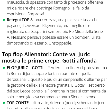
maiuscola, di spessore con tanto di proiezione offensiva
mi da ridere che costringe Romagnoli al fallo da
espulsione. Sorpresa!
Retegui TOP 8
: una certezza, una piacevole tassa che
pagano gli avversari. Rigenerato, anzi meglio dire
migliorato da Gasperini sempre più Re Mida della Serie
A. Nessuno pensava potesse essere un bomber, lui sta
dimostrando di esserlo. Unstoppable.
Top flop Allenatori: Conte va, Juric
mostra le prime crepe, Gotti affonda
FLOP JURIC – GOTTI
– Perdere con l’Inter ci può stare ma
la Roma di Juric appare lontana parente di quella
derossiana. E questo è più di un campanello d’allarme per
la gestione dell’ex allenatore granata. E Gotti? Il set perso
dal suo Lecce contro la Fiorentina in casa si commenta da
solo, e non giocava nemmeno contro Sinner…sennò.
TOP CONTE
– zitto zitto, ridendo (poco), scherzando (con
la storia della squadra decima lo scorso anno) il buon