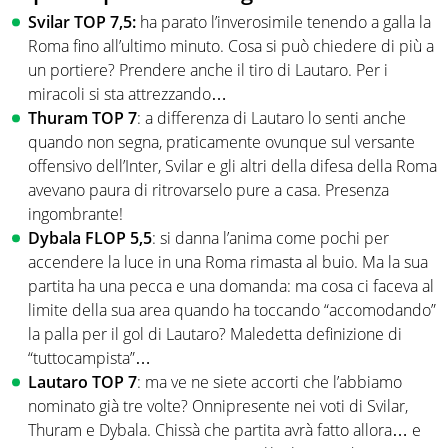
Svilar TOP 7,5:
ha parato l’inverosimile tenendo a galla la
Roma fino all’ultimo minuto. Cosa si può chiedere di più a
un portiere? Prendere anche il tiro di Lautaro. Per i
miracoli si sta attrezzando…
Thuram TOP 7
: a differenza di Lautaro lo senti anche
quando non segna, praticamente ovunque sul versante
offensivo dell’Inter, Svilar e gli altri della difesa della Roma
avevano paura di ritrovarselo pure a casa. Presenza
ingombrante!
Dybala FLOP 5,5
: si danna l’anima come pochi per
accendere la luce in una Roma rimasta al buio. Ma la sua
partita ha una pecca e una domanda: ma cosa ci faceva al
limite della sua area quando ha toccando “accomodando”
la palla per il gol di Lautaro? Maledetta definizione di
“tuttocampista”…
Lautaro TOP 7
: ma ve ne siete accorti che l’abbiamo
nominato già tre volte? Onnipresente nei voti di Svilar,
Thuram e Dybala. Chissà che partita avrà fatto allora… e