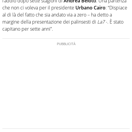
l’addio dopo sette stagioni di
Andrea Belotti
. Una partenza
che non ci voleva per il presidente
Urbano Cairo
: “Dispiace
al di là del fatto che sia andato via a zero – ha detto a
margine della presentazione dei palinsesti di
La7
-. È stato
capitano per sette anni”.