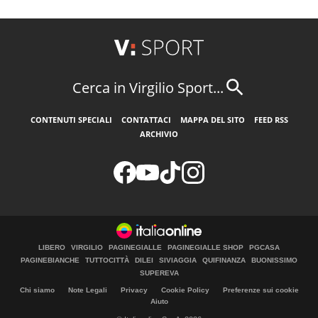
Cerca in Virgilio Sport...
CONTENUTI SPECIALI
CONTATTACI
MAPPA DEL SITO
FEED RSS
ARCHIVIO
LIBERO
VIRGILIO
PAGINEGIALLE
PAGINEGIALLE SHOP
PGCASA
PAGINEBIANCHE
TUTTOCITTÀ
DILEI
SIVIAGGIA
QUIFINANZA
BUONISSIMO
SUPEREVA
Chi siamo
Note Legali
Privacy
Cookie Policy
Preferenze sui cookie
Aiuto