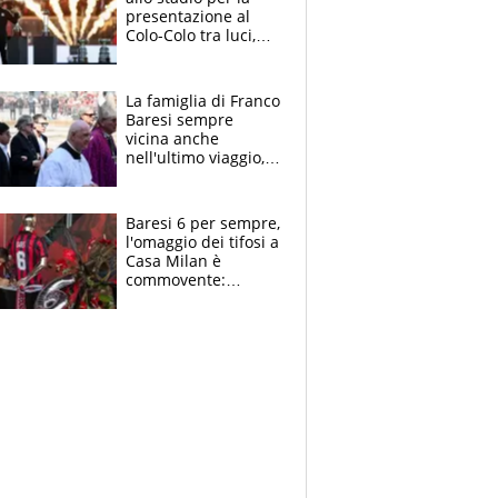
presentazione al
Colo-Colo tra luci,
spettacolo, elicotteri
e paracadutisti
La famiglia di Franco
Baresi sempre
vicina anche
nell'ultimo viaggio,
la moglie Maura, i
figli e i suoi cari
circondati
Baresi 6 per sempre,
dall'affetto dei tifosi
l'omaggio dei tifosi a
Casa Milan è
commovente:
maglie, bandiere,
sciarpe, lacrime e
bigliettini