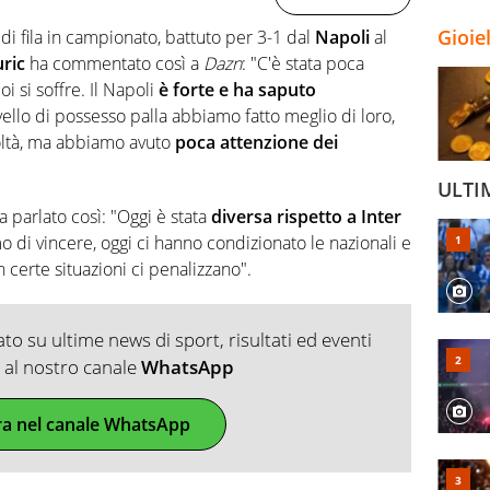
Gioie
 di fila in campionato, battuto per 3-1 dal
Napoli
al
uric
ha commentato così a
Dazn
: "C'è stata poca
i si soffre. Il Napoli
è forte e ha saputo
livello di possesso palla abbiamo fatto meglio di loro,
oltà, ma abbiamo avuto
poca attenzione dei
ULTI
a parlato così: "Oggi è stata
diversa rispetto a Inter
 di vincere, oggi ci hanno condizionato le nazionali e
n certe situazioni ci penalizzano".
o su ultime news di sport, risultati ed eventi
ti al nostro canale
WhatsApp
ra nel canale WhatsApp