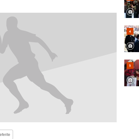
eferite