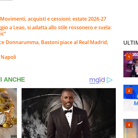
Movimenti, acquisti e cessioni: estate 2026-27
 a Leao, si adatta allo stile rossonero e svela:
ic”
ice Donnarumma, Bastoni piace al Real Madrid,
ULTI
 Napoli