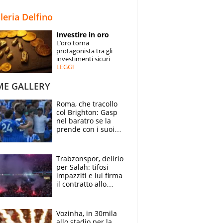
STORIE
lleria Delfino
SPECIALI
Investire in oro
L’oro torna
ESPERTI
protagonista tra gli
investimenti sicuri
LEGGI
CONTATTI
ME GALLERY
Roma, che tracollo
col Brighton: Gasp
nel baratro se la
prende con i suoi
cambiando tutti
Trabzonspor, delirio
per Salah: tifosi
impazziti e lui firma
il contratto allo
stadio
Vozinha, in 30mila
allo stadio per la