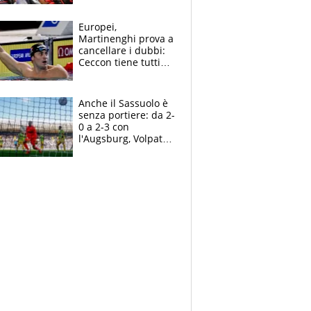
tutto, spero di finire
la gara domani"
Europei,
Martinenghi prova a
cancellare i dubbi:
Ceccon tiene tutti
col fiato sospeso.
Pellegrini punta su
Curtis
Anche il Sassuolo è
senza portiere: da 2-
0 a 2-3 con
l'Augsburg, Volpato
non basta, che
errori di Muric