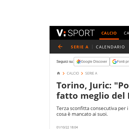
CALCIO
C
SERIE A
CALENDARIO
Seguici su:
Google Discover
Fonti pr
CALCIO
SERIE A
Torino, Juric: "
fatto meglio del
Terza sconfitta consecutiva per i
cosa è mancato ai suoi.
01/10/22 18:04