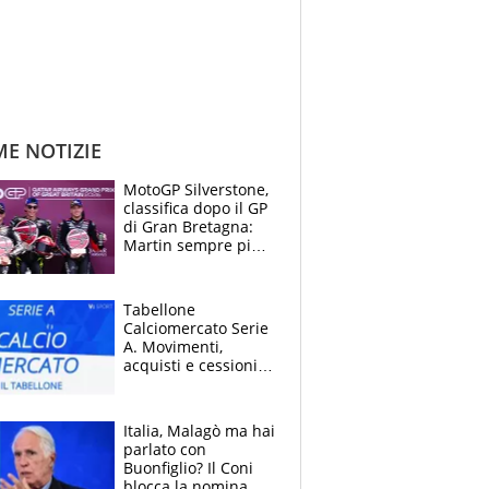
ME NOTIZIE
MotoGP Silverstone,
classifica dopo il GP
di Gran Bretagna:
Martin sempre più
leader, ma
Bezzecchi avanza
Tabellone
Calciomercato Serie
A. Movimenti,
acquisti e cessioni:
estate 2026-27
Italia, Malagò ma hai
parlato con
Buonfiglio? Il Coni
blocca la nomina di