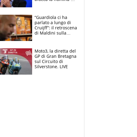
Diana Bianchedi
“Guardiola ci ha
parlato a lungo di
Cruijff”: il retroscena
di Maldini sulla
Nazionale e sul
sogno interrotto
Moto3, la diretta del
GP di Gran Bretagna
sul Circuito di
Silverstone. LIVE