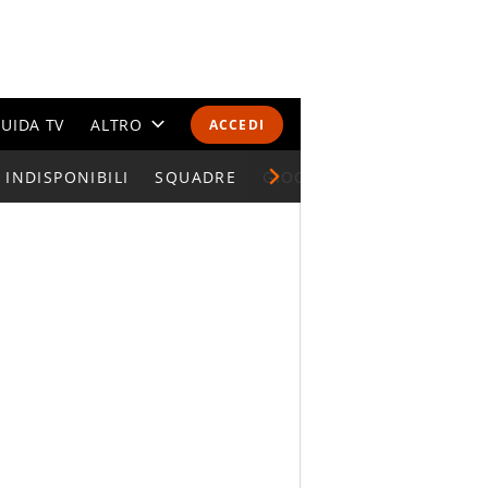
UIDA TV
ALTRO
ACCEDI
INDISPONIBILI
CALENDARI E CLASSIFICHE
SQUADRE
GIOCATORI SERIE A
ALTRI SPORT
MONDIALI 2026
OLIMPIADI
GOSSIP
LIFESTYLE