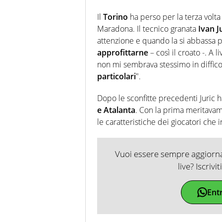
Il
Torino
ha perso per la terza volta
Maradona. Il tecnico granata
Ivan J
attenzione e quando la si abbassa po
approfittarne
– così il croato -. A 
non mi sembrava stessimo in diffic
particolari
".
Dopo le sconfitte precedenti Juric h
e Atalanta
. Con la prima meritavamo
le caratteristiche dei giocatori che i
Vuoi essere sempre aggiornat
live? Iscrivi
Ent