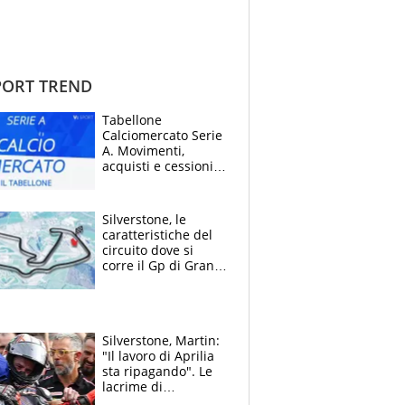
ORT TREND
Tabellone
Calciomercato Serie
A. Movimenti,
acquisti e cessioni:
estate 2026-27
Silverstone, le
caratteristiche del
circuito dove si
corre il Gp di Gran
Bretagna del
Motomondiale
Silverstone, Martin:
"Il lavoro di Aprilia
sta ripagando". Le
lacrime di
Bezzecchi: "Ho dato