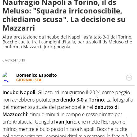
Naufragio Napoli a Torino, il ds
Meluso: "Squadra irriconoscibile,
chiediamo scusa". La decisione su
Mazzarri
Altra prestazione da incubo del Napoli, asfaltato 3-0 dal Torino.
Bocche cucite tra i campioni d'Italia, parla solo il ds Meluso che
conferma Mazzarri. Juric gongola.
07/01/24 18:19
Domenico Esposito
GIORNALISTA
Da vent’anni in campo e sul campo per vivere ogni evento
in tutte le sue sfaccettature. Passione smisurata per il
Incubo Napoli
. Gli azzurri inaugurano il 2024 come peggio
calcio e per la sfera di cuoio. Il pallone è una cosa
non avrebbero potuto,
perdendo 3-0 a Torino
. La fotografia
serissima, guai a dirgli di no
del momento attuale dei partenopei è nel
debutto di
Mazzocchi
: cinque minuti in campo e rosso diretto per
un’entrataccia. Gongola
Ivan Juric
, che mette l’Europa nel
mirino, mentre è buio pesto in casa Napoli. Bocche cucite
nel post partita tra i campioni d’Italia: a metterci la faccia è il