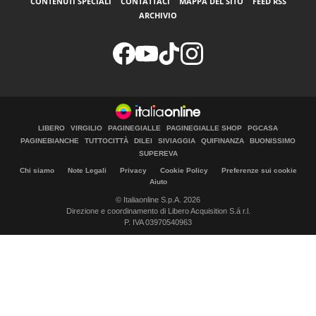
CONTENUTI SPECIALI
CONTATTACI
MAPPA DEL SITO
FEED RSS
ARCHIVIO
LIBERO
VIRGILIO
PAGINEGIALLE
PAGINEGIALLE SHOP
PGCASA
PAGINEBIANCHE
TUTTOCITTÀ
DILEI
SIVIAGGIA
QUIFINANZA
BUONISSIMO
SUPEREVA
Chi siamo
Note Legali
Privacy
Cookie Policy
Preferenze sui cookie
Aiuto
© Italiaonline S.p.A. 2026
Direzione e coordinamento di Libero Acquisition S.á r.l.
P. IVA 03970540963