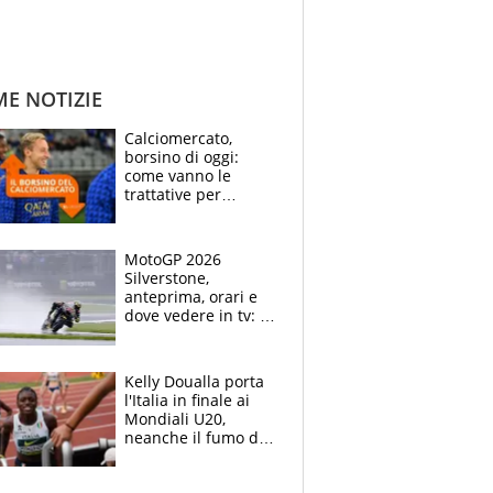
ME NOTIZIE
Calciomercato,
borsino di oggi:
come vanno le
trattative per
Frattesi, Zirkzee,
Nico Gonzalez, Soulé
e Nusa
MotoGP 2026
Silverstone,
anteprima, orari e
dove vedere in tv: il
ritorno di Bezzecchi,
ma il campionato è
apertissimo
Kelly Doualla porta
l'Italia in finale ai
Mondiali U20,
neanche il fumo di
un incendio la frena
sui 100 metri