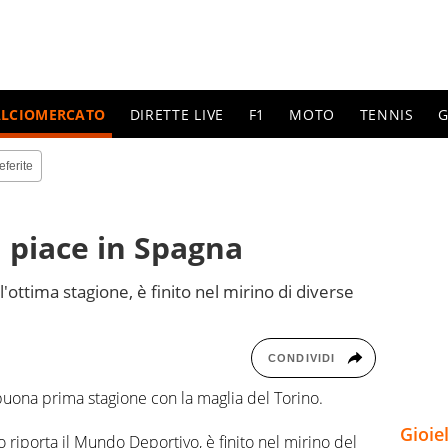
ALCIOMERCATO
DIRETTE LIVE
F1
MOTO
TENNIS
G
eferite
 piace in Spagna
ottima stagione, è finito nel mirino di diverse
CONDIVIDI
uona prima stagione con la maglia del Torino.
Gioie
 riporta il Mundo Deportivo, è finito nel mirino del