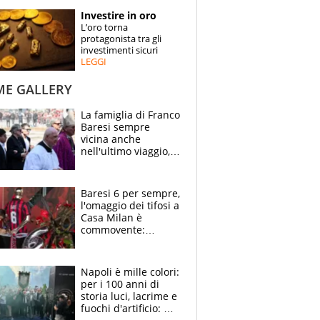
STORIE
Investire in oro
L’oro torna
SPECIALI
protagonista tra gli
investimenti sicuri
LEGGI
ESPERTI
ME GALLERY
CONTATTI
La famiglia di Franco
Baresi sempre
vicina anche
nell'ultimo viaggio,
la moglie Maura, i
figli e i suoi cari
circondati
Baresi 6 per sempre,
dall'affetto dei tifosi
l'omaggio dei tifosi a
Casa Milan è
commovente:
maglie, bandiere,
sciarpe, lacrime e
bigliettini
Napoli è mille colori:
per i 100 anni di
storia luci, lacrime e
fuochi d'artificio: De