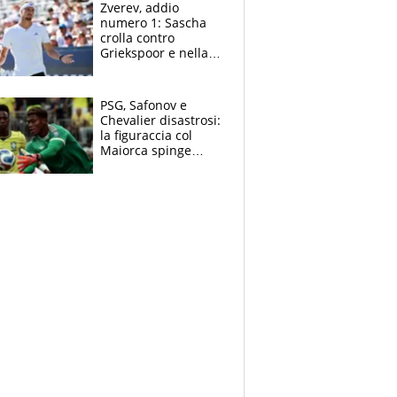
Zverev, addio
numero 1: Sascha
crolla contro
Griekspoor e nella
sfida a due con
Sinner si conferma
terzo. Quanti malori
PSG, Safonov e
a Montreal
Chevalier disastrosi:
la figuraccia col
Maiorca spinge
Suzuki da Luis
Enrique, Juve a
rischio beffa