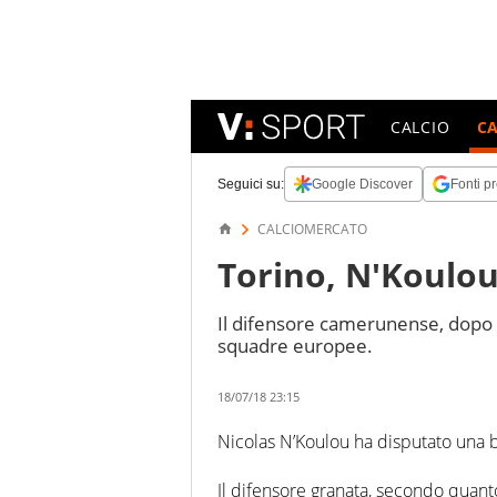
CALCIO
C
Seguici su:
Google Discover
Fonti pr
CALCIOMERCATO
Torino, N'Koulou
Il difensore camerunense, dopo l'
squadre europee.
18/07/18 23:15
Nicolas N’Koulou ha disputato una b
Il difensore granata, secondo quanto