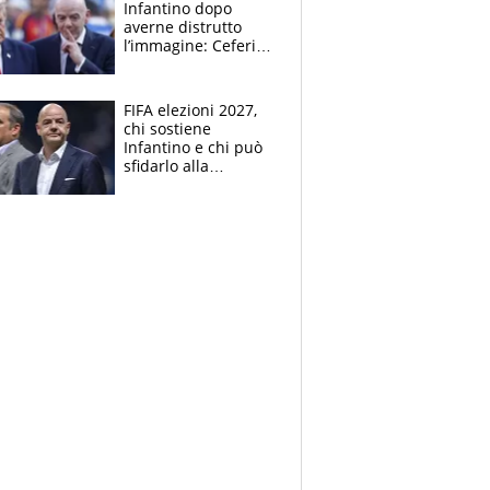
Infantino dopo
averne distrutto
l’immagine: Ceferin
sceglie la
Supercoppa per il
contrattacco
FIFA elezioni 2027,
chi sostiene
Infantino e chi può
sfidarlo alla
presidenza: la
nuova geografia del
calcio