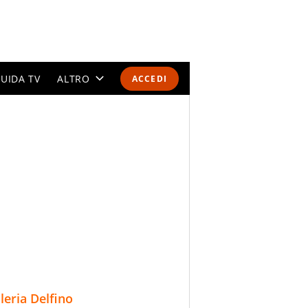
UIDA TV
ALTRO
ACCEDI
CALENDARI E CLASSIFICHE
ALTRI SPORT
MONDIALI 2026
OLIMPIADI
GOSSIP
LIFESTYLE
lleria Delfino