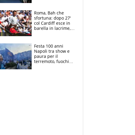
Laurentiis salta al
coro anti-Juve
Roma, Bah che
sfortuna: dopo 27'
col Cardiff esce in
barella in lacrime,
Dybala rigore da
schiaffi, i giallorossi
prendono 3 gol in
Festa 100 anni
45'
Napoli tra show e
paura per il
terremoto, fuochi
d'artificio e
polemiche: andava
fermato