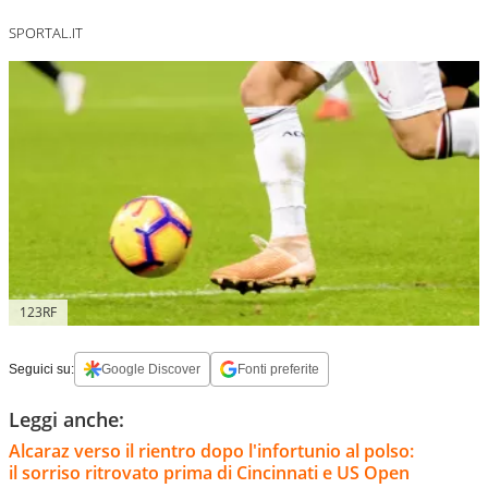
SPORTAL.IT
123RF
Seguici su:
Google Discover
Fonti preferite
Leggi anche:
Alcaraz verso il rientro dopo l'infortunio al polso:
il sorriso ritrovato prima di Cincinnati e US Open