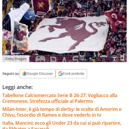
Getty Images
Seguici su:
Google Discover
Fonti preferite
Leggi anche:
Tabellone Calciomercato Serie B 26-27: Vogliacco alla
Cremonese, Strefezza ufficiale al Palermo
Milan-Inter, è già tempo di derby: le scelte di Amorim e
Chivu, l’esordio di Ramos e dove vederlo in tv
Italia, Mancini: ecco gli Under 23 da cui si può ripartire,
da Ekhator a Favasuli