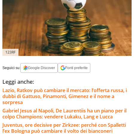
123RF
Seguici su:
Google Discover
Fonti preferite
Leggi anche:
Lazio, Ratkov può cambiare il mercato: l’offerta russa, i
dubbi di Gattuso, Pinamonti, Gimenez e il nome a
sorpresa
Gabriel Jesus al Napoli, De Laurentiis ha un piano per il
colpo Champions: vendere Lukaku, Lang e Lucca
Juventus, ore decisive per Zirkzee: perché con Spalletti
l’ex Bologna può cambiare il volto dei bianconeri