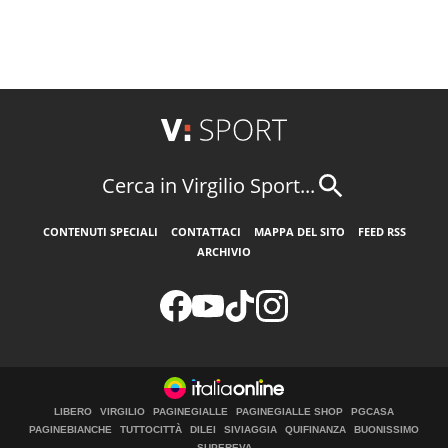
Cerca in Virgilio Sport...
CONTENUTI SPECIALI
CONTATTACI
MAPPA DEL SITO
FEED RSS
ARCHIVIO
LIBERO
VIRGILIO
PAGINEGIALLE
PAGINEGIALLE SHOP
PGCASA
PAGINEBIANCHE
TUTTOCITTÀ
DILEI
SIVIAGGIA
QUIFINANZA
BUONISSIMO
SUPEREVA