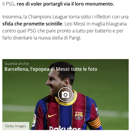
il PSG,
reo di voler portargli via il loro monumento.
Insomma, la Champions League torna sotto i riflettori con una
sfida che promette scintille
. Leo Messi in maglia blaugrana
contro quel PSG che pare pronto a tutto per batterlo e per
farlo diventare la nuova stella di Parigi.
Barcellona, l'epopea di Messi: tutte le foto
Getty Images