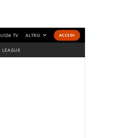
UIDA TV
ALTRO
ACCEDI
I LEAGUE
CALENDARI E CLASSIFICHE
ALTRI SPORT
MONDIALI 2026
OLIMPIADI
GOSSIP
LIFESTYLE