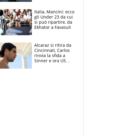
nero per gli arbitri
Italia, Mancini: ecco
gli Under 23 da cui
si può ripartire, da
Ekhator a Favasuli
Alcaraz si ritira da
Cincinnati, Carlos
rinvia la sfida a
Sinner e ora US
Open di nuovo a
rischio