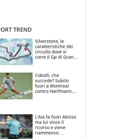
ORT TREND
Silverstone, le
caratteristiche del
circuito dove si
corre il Gp di Gran
Bretagna del
Motomondiale
Cobolli, che
succede? Subito
fuori a Montreal
contro Hanfmann,
per Flavio è tutta
colpa della tosse
L'Aia fa fuori Abisso
ma lui vince il
ricorso e viene
riammesso:
continua momento