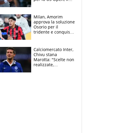
2026 forse è gà
finito per lui"
Milan, Amorim
approva la soluzione
Osorio per il
tridente e conquista
Jashari: la frecciata
dello svizzero all'ex
Allegri
Calciomercato Inter,
Chivu stana
Marotta: "Scelte non
realizzate,
dobbiamo
completare la
squadra"