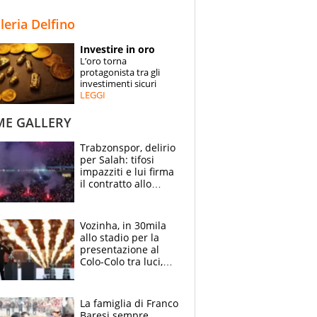
STORIE
lleria Delfino
SPECIALI
Investire in oro
L’oro torna
ESPERTI
protagonista tra gli
investimenti sicuri
LEGGI
CONTATTI
ME GALLERY
Trabzonspor, delirio
per Salah: tifosi
impazziti e lui firma
il contratto allo
stadio
Vozinha, in 30mila
allo stadio per la
presentazione al
Colo-Colo tra luci,
spettacolo, elicotteri
e paracadutisti
La famiglia di Franco
Baresi sempre