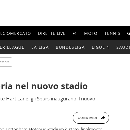
ALCIOMERCATO
DIRETTE LIVE
F1
MOTO
TENNIS
G
ER LEAGUE
LA LIGA
BUNDESLIGA
LIGUE 1
SAUD
eferite
ria nel nuovo stadio
te Hart Lane, gli Spurs inaugurano il nuovo
CONDIVIDI
imo Tottenham Hotspur Stadium è stato, finalmente,