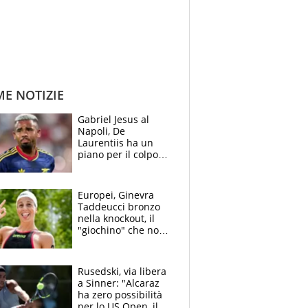
ME NOTIZIE
Gabriel Jesus al
Napoli, De
Laurentiis ha un
piano per il colpo
Champions: vendere
Lukaku, Lang e
Lucca
Europei, Ginevra
Taddeucci bronzo
nella knockout, il
"giochino" che non
le piace: "La Senna?
Oggi era pulita"
Rusedski, via libera
a Sinner: "Alcaraz
ha zero possibilità
per lo US Open, il