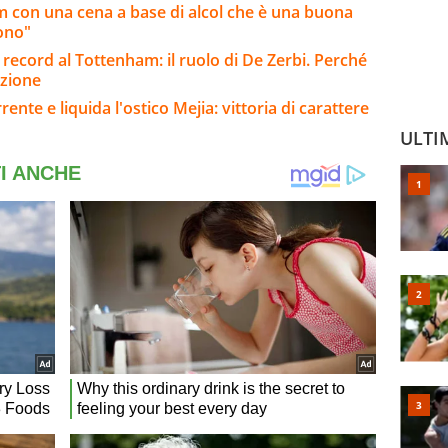
am con una cena a base di alcol che è una buona
iono"
o record al Tottenham: il ruolo di De Zerbi. Perché
pzione
rente e liquida l'ostico Mejia: vittoria di carattere
ULTI