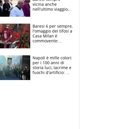
vicina anche
nell'ultimo viaggio,
la moglie Maura, i
figli e i suoi cari
circondati
Baresi 6 per sempre,
dall'affetto dei tifosi
l'omaggio dei tifosi a
Casa Milan è
commovente:
maglie, bandiere,
sciarpe, lacrime e
bigliettini
Napoli è mille colori:
per i 100 anni di
storia luci, lacrime e
fuochi d'artificio: De
Laurentiis salta al
coro anti-Juve