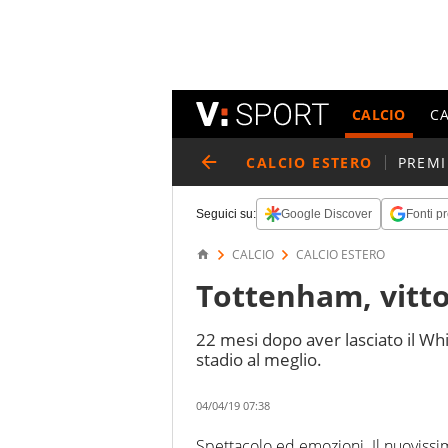
CALCIO
C
CALCIO ESTERO
PREMI
Seguici su:
Google Discover
Fonti pr
CALCIO
CALCIO ESTERO
Tottenham, vitto
22 mesi dopo aver lasciato il Whi
stadio al meglio.
04/04/19 07:38
Spettacolo ed emozioni. Il nuoviss