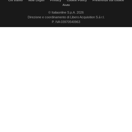
Chi siamo
Note Legali
Privacy
Cookie Policy
Preferenze sui cookie
Aiuto
© Italiaonline S.p.A. 2026
Direzione e coordinamento di Libero Acquisition S.á r.l.
P. IVA 03970540963