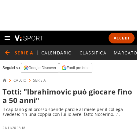
ACCEDI
SERIE A
CALENDARIO
CLASSIFICA
MARCATO
Seguici su:
Google Discover
Fonti preferite
CALCIO
SERIE A
Totti: "Ibrahimovic può giocare fino
a 50 anni"
Il capitano giallorosso spende parole al miele per il collega
svedese: "In una coppia con lui io avrei fatto Nocerino...".
21/11/20 13:18