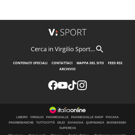
Cerca in Virgilio Sport...
CONTENUTI SPECIALI
CONTATTACI
MAPPA DEL SITO
FEED RSS
ARCHIVIO
LIBERO
VIRGILIO
PAGINEGIALLE
PAGINEGIALLE SHOP
PGCASA
PAGINEBIANCHE
TUTTOCITTÀ
DILEI
SIVIAGGIA
QUIFINANZA
BUONISSIMO
SUPEREVA