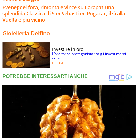
Evenepoel fora, rimonta e vince su Carapaz una
splendida Classica di San Sebastian. Pogacar, il sì alla
Vuelta è più vicino
Gioielleria Delfino
Investire in oro
L’oro torna protagonista tra gli investimenti
sicuri
LEGGI