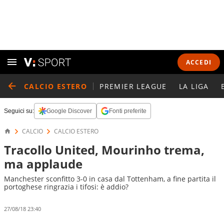
ACCEDI
CALCIO ESTERO
PREMIER LEAGUE
LA LIGA
Seguici su:
Google Discover
Fonti preferite
CALCIO
CALCIO ESTERO
Tracollo United, Mourinho trema,
ma applaude
Manchester sconfitto 3-0 in casa dal Tottenham, a fine partita il
portoghese ringrazia i tifosi: è addio?
27/08/18 23:40