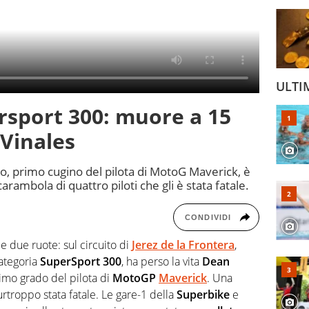
ULTI
rsport 300: muore a 15
Vinales
o, primo cugino del pilota di MotoG Maverick, è
arambola di quattro piloti che gli è stata fatale.
CONDIVIDI
 due ruote: sul circuito di
Jerez de la Frontera
,
categoria
SuperSport 300
, ha perso la vita
Dean
imo grado del pilota di
MotoGP
Maverick
. Una
purtroppo stata fatale. Le gare-1 della
Superbike
e