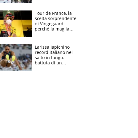
rito della Norvegia
di Haaland e
compagni
Tour de France, la
scelta sorprendente
di Vingegaard:
perché la maglia
gialla indossa la
mascherina, il
rischio da evitare
Larissa Iapichino
record italiano nel
salto in lungo:
battuta di un
centimetro mamma
Fiona May