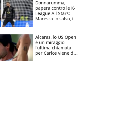
Brignone
Donnarumma,
papera contro le K-
League All Stars:
Maresca lo salva, i
tifosi del City lo
attaccano
Alcaraz, lo US Open
è un miraggio:
l’ultima chiamata
per Carlos viene da
New York e
potrebbe
coinvolgere Serena
Williams