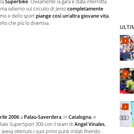
lla
Superbike
. Ovviamente la gara è stata interrotta
mma odierno sul circuito di Jerez
completamente
smo e dello sport
piange così un’altra giovane vita
,
lo che più lo divertiva.
ULTI
rile 2006
a
Palau-Saverdera
, in
Catalogna
, e
iale SuperSport 300 con il team di
Angel Vinales
,
s
aveva ottenuto i suoi primi punti iridati finendo