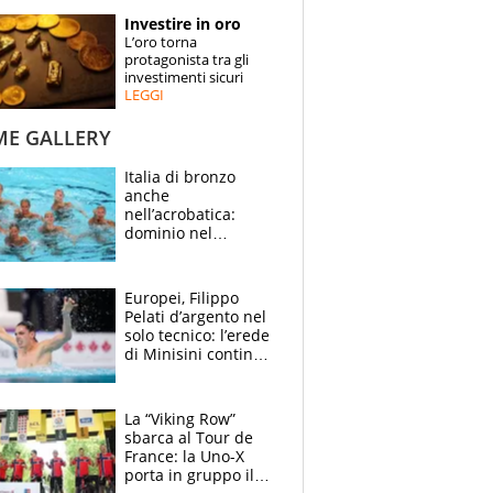
STORIE
Investire in oro
L’oro torna
SPECIALI
protagonista tra gli
investimenti sicuri
LEGGI
ESPERTI
ME GALLERY
CONTATTI
Italia di bronzo
anche
nell’acrobatica:
dominio nel
medagliere, ora
tocca a Ceccon, Curti
e compagni
Europei, Filippo
continuare
Pelati d’argento nel
solo tecnico: l’erede
di Minisini continua
a stupire, Los
Angeles è già nel
mirino
La “Viking Row”
sbarca al Tour de
France: la Uno-X
porta in gruppo il