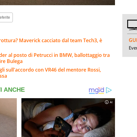
eferite
GUI
rottura? Maverick cacciato dal team Tech3, è
Even
er al posto di Petrucci in BMW, ballottaggio tra
ire Bulega
agli sull'accordo con VR46 del mentore Rossi,
ssa