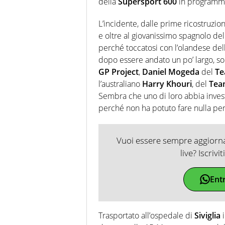
della
Supersport 600
in programma 
L’incidente, dalle prime ricostruzion
e oltre al giovanissimo spagnolo de
perché toccatosi con l’olandese del
dopo essere andato un po’ largo, son
GP Project
,
Daniel Mogeda
del
Te
l’australiano
Harry Khouri
, del
Tea
Sembra che uno di loro abbia inves
perché non ha potuto fare nulla per 
Vuoi essere sempre aggiornat
live? Iscrivi
Ent
Trasportato all’ospedale di
Siviglia
i