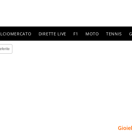
ALCIOMERCATO
DIRETTE LIVE
F1
MOTO
TENNIS
G
eferite
Gioie