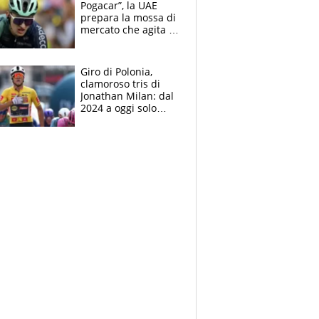
Pogacar”, la UAE
prepara la mossa di
mercato che agita la
Francia. Ciccone,
che beffa alla Vuelta
a Burgos
Giro di Polonia,
clamoroso tris di
Jonathan Milan: dal
2024 a oggi solo
Pogacar ha vinto più
di lui. Bene Romele
e Skerl