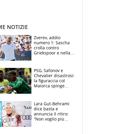
ME NOTIZIE
Zverev, addio
numero 1: Sascha
crolla contro
Griekspoor e nella
sfida a due con
Sinner si conferma
terzo. Quanti malori
PSG, Safonov e
a Montreal
Chevalier disastrosi:
la figuraccia col
Maiorca spinge
Suzuki da Luis
Enrique, Juve a
rischio beffa
Lara Gut-Behrami
dice basta e
annuncia il ritiro:
“Non voglio più
gareggiare”. Visita
decisiva per