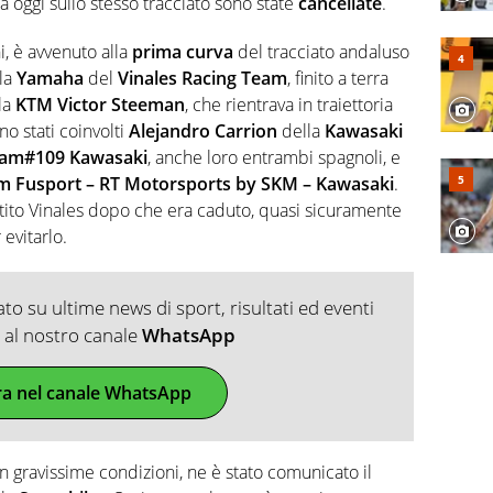
oggi sullo stesso tracciato sono state
cancellate
.
i, è avvenuto alla
prima curva
del tracciato andaluso
lla
Yamaha
del
Vinales Racing Team
, finito a terra
la
KTM
Victor Steeman
, che rientrava in traiettoria
o stati coinvolti
Alejandro Carrion
della
Kawasaki
am#109 Kawasaki
, anche loro entrambi spagnoli, e
m Fusport – RT Motorsports by SKM – Kawasaki
.
tito Vinales dopo che era caduto, quasi sicuramente
evitarlo.
o su ultime news di sport, risultati ed eventi
ti al nostro canale
WhatsApp
ra nel canale WhatsApp
n gravissime condizioni, ne è stato comunicato il