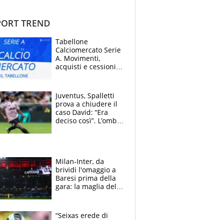
ORT TREND
Tabellone
Calciomercato Serie
A. Movimenti,
acquisti e cessioni:
estate 2026-27
Juventus, Spalletti
prova a chiudere il
caso David: “Era
deciso così”. L’ombra
di Zirkzee e la
sentenza dei tifosi
Milan-Inter, da
brividi l'omaggio a
Baresi prima della
gara: la maglia del
capitano a
centrocampo
“Seixas erede di