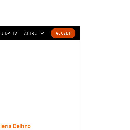
UIDA TV
ALTRO
ACCEDI
CALENDARI E CLASSIFICHE
ALTRI SPORT
MONDIALI 2026
OLIMPIADI
GOSSIP
LIFESTYLE
lleria Delfino