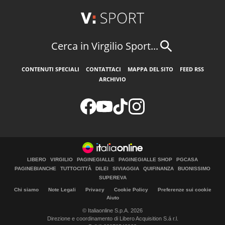
Cerca in Virgilio Sport...
CONTENUTI SPECIALI
CONTATTACI
MAPPA DEL SITO
FEED RSS
ARCHIVIO
LIBERO
VIRGILIO
PAGINEGIALLE
PAGINEGIALLE SHOP
PGCASA
PAGINEBIANCHE
TUTTOCITTÀ
DILEI
SIVIAGGIA
QUIFINANZA
BUONISSIMO
SUPEREVA
Chi siamo
Note Legali
Privacy
Cookie Policy
Preferenze sui cookie
Aiuto
© Italiaonline S.p.A. 2026
Direzione e coordinamento di Libero Acquisition S.á r.l.