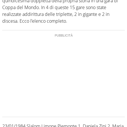
quindicesima doppietta della propria storia in una gara di
Coppa del Mondo. In 4 di queste 15 gare sono state
realizzate addirittura delle triplette, 2 in gigante e 2 in
discesa. Ecco l’elenco completo.
23/01/1984 Slalom Limone Piemonte 1. Daniela Zini 2. Maria