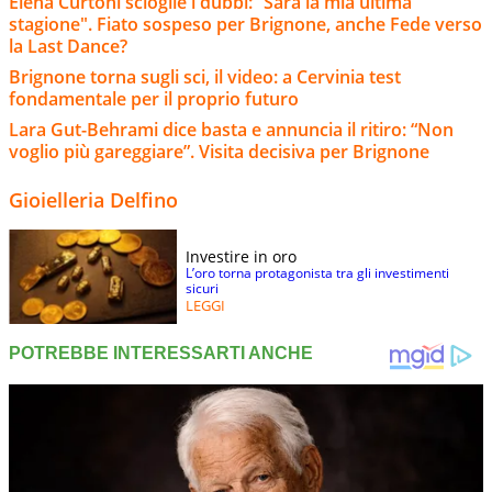
Elena Curtoni scioglie i dubbi: “Sarà la mia ultima
stagione". Fiato sospeso per Brignone, anche Fede verso
la Last Dance?
Brignone torna sugli sci, il video: a Cervinia test
fondamentale per il proprio futuro
Lara Gut-Behrami dice basta e annuncia il ritiro: “Non
voglio più gareggiare”. Visita decisiva per Brignone
Gioielleria Delfino
Investire in oro
L’oro torna protagonista tra gli investimenti
sicuri
LEGGI