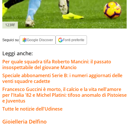
123RF
Seguici su:
Google Discover
Fonti preferite
Leggi anche:
Per quale squadra tifa Roberto Mancini: il passato
insospettabile del giovane Mancio
Speciale abbonamenti Serie B: i numeri aggiornati delle
venti squadre cadette
Francesco Guccini è morto, il calcio e la vita nell'amore
per l'Italia '82 e Michel Platini: tifoso anomalo di Pistoiese
e Juventus
Tutte le notizie dell'Udinese
Gioielleria Delfino