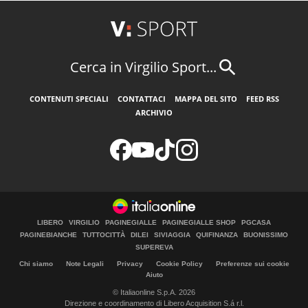
Cerca in Virgilio Sport...
CONTENUTI SPECIALI
CONTATTACI
MAPPA DEL SITO
FEED RSS
ARCHIVIO
LIBERO
VIRGILIO
PAGINEGIALLE
PAGINEGIALLE SHOP
PGCASA
PAGINEBIANCHE
TUTTOCITTÀ
DILEI
SIVIAGGIA
QUIFINANZA
BUONISSIMO
SUPEREVA
Chi siamo
Note Legali
Privacy
Cookie Policy
Preferenze sui cookie
Aiuto
© Italiaonline S.p.A. 2026
Direzione e coordinamento di Libero Acquisition S.á r.l.