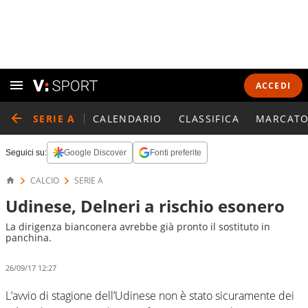
ACCEDI
SERIE A
CALENDARIO
CLASSIFICA
MARCATO
Seguici su:
Google Discover
Fonti preferite
CALCIO
SERIE A
Udinese, Delneri a rischio esonero
La dirigenza bianconera avrebbe già pronto il sostituto in
panchina.
26/09/17 12:27
L’avvio di stagione dell’Udinese non è stato sicuramente dei