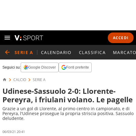
ACCEDI
SERIE A
CALENDARIO
CLASSIFICA
MARCATO
Seguici su:
Google Discover
Fonti preferite
CALCIO
SERIE A
Udinese-Sassuolo 2-0: Llorente-
Pereyra, i friulani volano. Le pagelle
Grazie a un gol di Llorente, al primo centro in campionato, e di
Pereyra, l'Udinese prosegue la propria striscia positiva. Sassuolo
deludente.
06/03/21 20:41