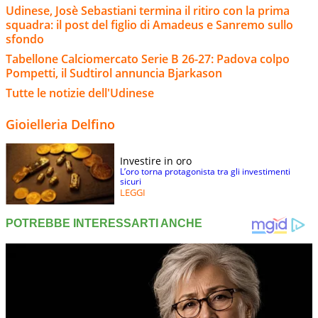
Udinese, Josè Sebastiani termina il ritiro con la prima
squadra: il post del figlio di Amadeus e Sanremo sullo
sfondo
Tabellone Calciomercato Serie B 26-27: Padova colpo
Pompetti, il Sudtirol annuncia Bjarkason
Tutte le notizie dell'Udinese
Gioielleria Delfino
Investire in oro
L’oro torna protagonista tra gli investimenti
sicuri
LEGGI