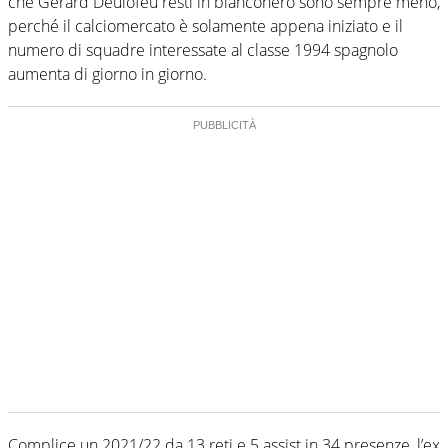
che Gerard Deulofeu resti in bianconero sono sempre meno,
perché il calciomercato è solamente appena iniziato e il
numero di squadre interessate al classe 1994 spagnolo
aumenta di giorno in giorno.
Complice un 2021/22 da 13 reti e 5 assist in 34 presenze, l’ex