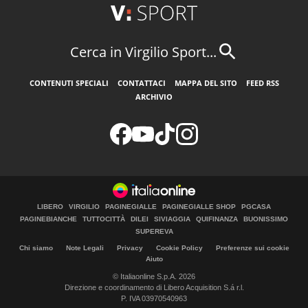
Cerca in Virgilio Sport...
CONTENUTI SPECIALI
CONTATTACI
MAPPA DEL SITO
FEED RSS
ARCHIVIO
LIBERO
VIRGILIO
PAGINEGIALLE
PAGINEGIALLE SHOP
PGCASA
PAGINEBIANCHE
TUTTOCITTÀ
DILEI
SIVIAGGIA
QUIFINANZA
BUONISSIMO
SUPEREVA
Chi siamo
Note Legali
Privacy
Cookie Policy
Preferenze sui cookie
Aiuto
© Italiaonline S.p.A. 2026
Direzione e coordinamento di Libero Acquisition S.á r.l.
P. IVA 03970540963