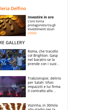
STORIE
lleria Delfino
SPECIALI
Investire in oro
L’oro torna
ESPERTI
protagonista tra gli
investimenti sicuri
LEGGI
CONTATTI
ME GALLERY
Roma, che tracollo
col Brighton: Gasp
nel baratro se la
prende con i suoi
cambiando tutti
Trabzonspor, delirio
per Salah: tifosi
impazziti e lui firma
il contratto allo
stadio
Vozinha, in 30mila
allo stadio per la