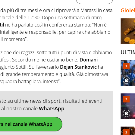
Gioie
a più di tre mesi e ora ci riproverà a Marassi in casa
nicale delle 12:30. Dopo una settimana di ritiro,
il
ne ha parlato così in conferenza stampa: “Non è
o intelligente e responsabile, per capire che abbiamo
e il momento”.
ULTI
ione dei ragazzi sotto tutti i punti di vista e abbiamo
i tifosi. Secondo me ne usciamo bene.
Domani
ggiunto Sottil. Sull’avversario
Dejan Stankovic
ha
e di grande temperamento e qualità. Già dimostrava
quadra battagliera, intensa”.
o su ultime news di sport, risultati ed eventi
ti al nostro canale
WhatsApp
ra nel canale WhatsApp