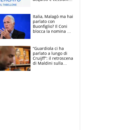
estate 2026-27
Italia, Malagò ma hai
parlato con
Buonfiglio? Il Coni
blocca la nomina di
Diana Bianchedi
“Guardiola ci ha
parlato a lungo di
Cruijff”: il retroscena
di Maldini sulla
Nazionale e sul
sogno interrotto