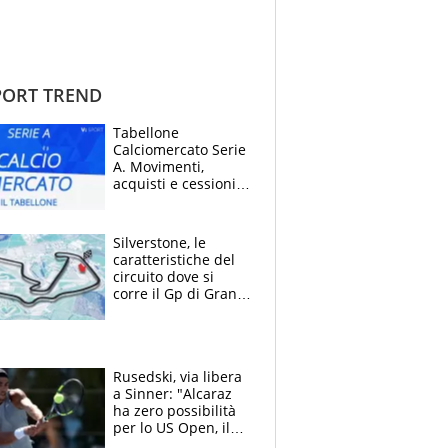
ORT TREND
Tabellone
Calciomercato Serie
A. Movimenti,
acquisti e cessioni:
estate 2026-27
Silverstone, le
caratteristiche del
circuito dove si
corre il Gp di Gran
Bretagna del
Motomondiale
Rusedski, via libera
a Sinner: "Alcaraz
ha zero possibilità
per lo US Open, il
2026 forse è gà