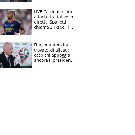
finito per lui"
LIVE Calciomercato
affari e trattative in
diretta, Spalletti
chiama Zirkzee, il
Milan valuta il
ritorno di Brahim
Diaz
Fifa, Infantino ha
trovato gli alleati:
ecco chi appoggia
ancora il presidente
che spera di essere
rieletto