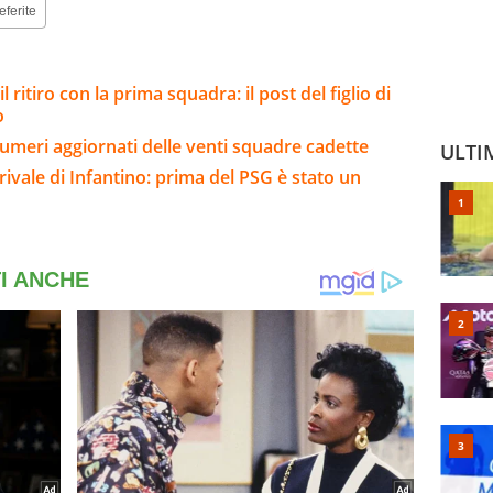
eferite
 ritiro con la prima squadra: il post del figlio di
o
umeri aggiornati delle venti squadre cadette
ULTI
 rivale di Infantino: prima del PSG è stato un