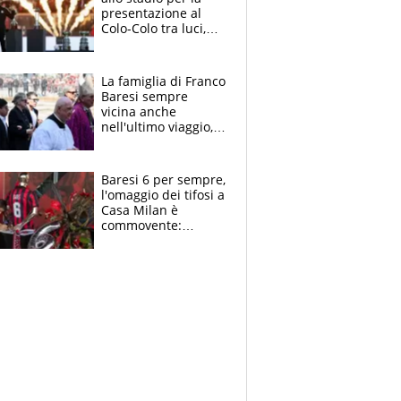
presentazione al
Colo-Colo tra luci,
spettacolo, elicotteri
e paracadutisti
La famiglia di Franco
Baresi sempre
vicina anche
nell'ultimo viaggio,
la moglie Maura, i
figli e i suoi cari
circondati
Baresi 6 per sempre,
dall'affetto dei tifosi
l'omaggio dei tifosi a
Casa Milan è
commovente:
maglie, bandiere,
sciarpe, lacrime e
bigliettini