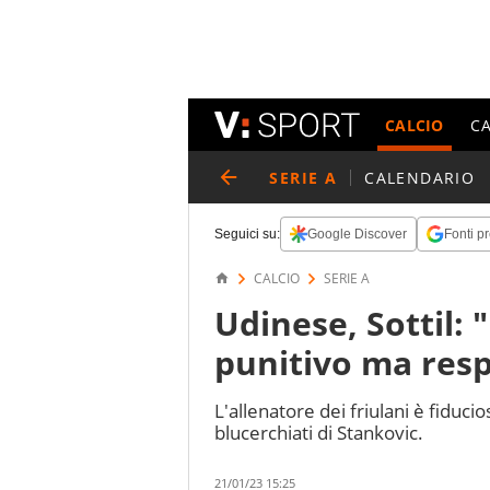
CALCIO
C
SERIE A
CALENDARIO
Seguici su:
Google Discover
Fonti pr
CALCIO
SERIE A
Udinese, Sottil: 
punitivo ma res
L'allenatore dei friulani è fiducio
blucerchiati di Stankovic.
21/01/23 15:25