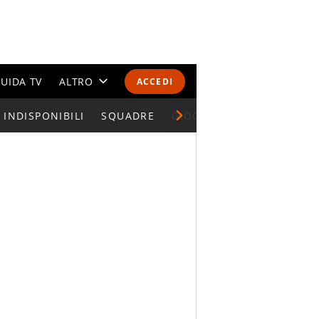
UIDA TV
ALTRO
ACCEDI
INDISPONIBILI
CALENDARI E CLASSIFICHE
SQUADRE
GIOCATORI SERIE A
ALTRI SPORT
MONDIALI 2026
OLIMPIADI
GOSSIP
LIFESTYLE