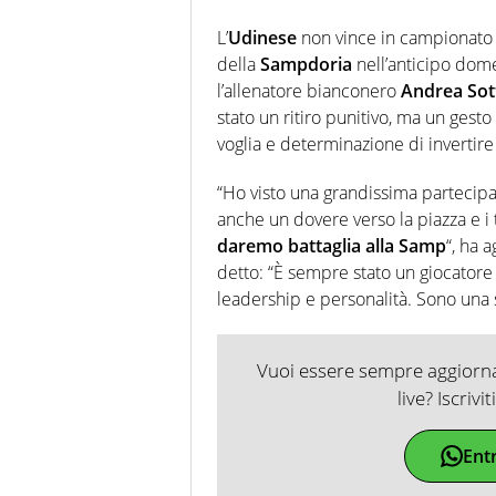
L’
Udinese
non vince in campionato d
della
Sampdoria
nell’anticipo dome
l’allenatore bianconero
Andrea Sott
stato un ritiro punitivo, ma un gest
voglia e determinazione di invertir
“Ho visto una grandissima partecipaz
anche un dovere verso la piazza e 
daremo battaglia alla Samp
“, ha a
detto: “È sempre stato un giocator
leadership e personalità. Sono una s
Vuoi essere sempre aggiornat
live? Iscrivi
Ent