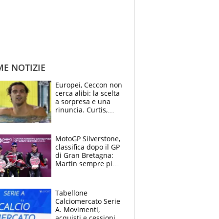
ME NOTIZIE
Europei, Ceccon non
cerca alibi: la scelta
a sorpresa e una
rinuncia. Curtis,
momento della
verità: “La pressione
c’è”
MotoGP Silverstone,
classifica dopo il GP
di Gran Bretagna:
Martin sempre più
leader, ma
Bezzecchi avanza
Tabellone
Calciomercato Serie
A. Movimenti,
acquisti e cessioni: