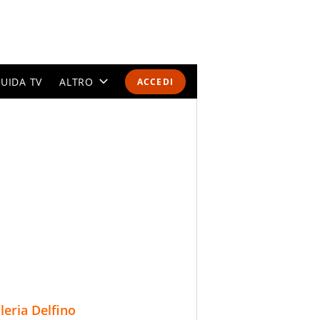
UIDA TV
ALTRO
ACCEDI
CALENDARI E CLASSIFICHE
ALTRI SPORT
MONDIALI 2026
OLIMPIADI
GOSSIP
LIFESTYLE
lleria Delfino