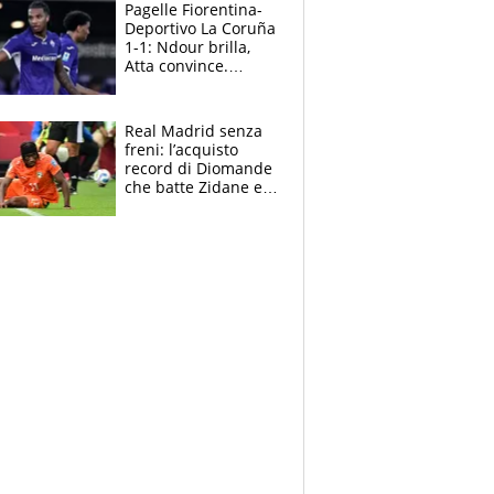
adesso
Pagelle Fiorentina-
Deportivo La Coruña
1-1: Ndour brilla,
Atta convince.
Pongracic rovina
tutto nel finale
Real Madrid senza
freni: l’acquisto
record di Diomande
che batte Zidane e
Ronaldo. Vinicius
rinnova: le cifre