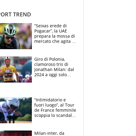
ORT TREND
“Seixas erede di
Pogacar”, la UAE
prepara la mossa di
mercato che agita la
Francia. Ciccone,
che beffa alla Vuelta
a Burgos
Giro di Polonia,
clamoroso tris di
Jonathan Milan: dal
2024 a oggi solo
Pogacar ha vinto più
di lui. Bene Romele
e Skerl
“Intimidatorio e
fuori luogo”, al Tour
de France femminile
scoppia lo scandalo:
un uomo controlla i
reggiseni delle
atlete
Milan-Inter, da