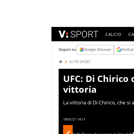
CALCIO
C
Seguici su:
Google Discover
Fonti pr
ALTRI SPORT
UFC: Di Chirico 
vittoria
La vittoria di Di Chirico, che si
Vettori rilancia alla grande il 
18/01/21 14:11