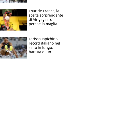
rito della Norvegia
di Haaland e
compagni
Tour de France, la
scelta sorprendente
di Vingegaard:
perché la maglia
gialla indossa la
mascherina, il
rischio da evitare
Larissa Iapichino
record italiano nel
salto in lungo:
battuta di un
centimetro mamma
Fiona May