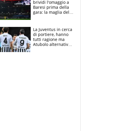
brividi l'omaggio a
Baresi prima della
gara: la maglia del
capitano a
centrocampo
La Juventus in cerca
di portiere, hanno
tutti ragione ma
Atubolo alternativa
a Vicario non regge
e la soluzione
rimane Milinkovic-
Savic