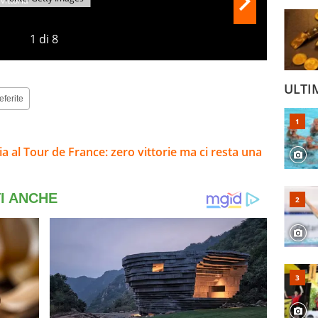
1
di
8
ULTI
eferite
alia al Tour de France: zero vittorie ma ci resta una