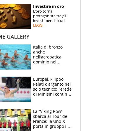
STORIE
Investire in oro
L’oro torna
SPECIALI
protagonista tra gli
investimenti sicuri
LEGGI
ESPERTI
ME GALLERY
CONTATTI
Italia di bronzo
anche
nell’acrobatica:
dominio nel
medagliere, ora
tocca a Ceccon, Curti
e compagni
Europei, Filippo
continuare
Pelati d’argento nel
solo tecnico: l’erede
di Minisini continua
a stupire, Los
Angeles è già nel
mirino
La “Viking Row”
sbarca al Tour de
France: la Uno-X
porta in gruppo il