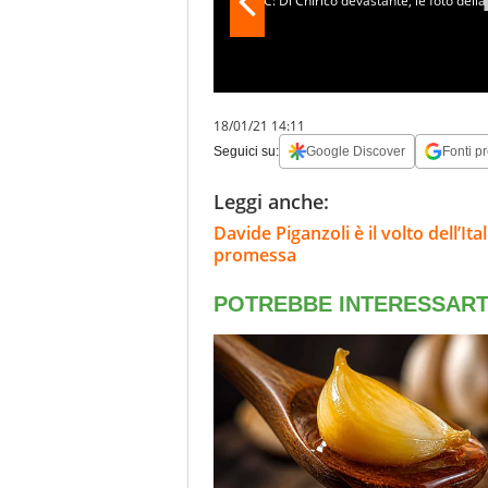
18/01/21 14:11
Seguici su:
Google Discover
Fonti pr
Leggi anche:
Davide Piganzoli è il volto dell’It
promessa