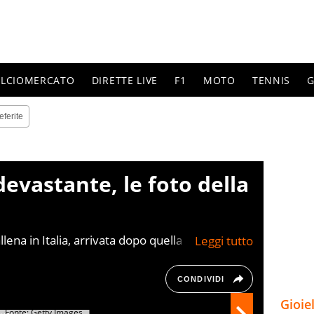
ALCIOMERCATO
DIRETTE LIVE
F1
MOTO
TENNIS
G
eferite
devastante, le foto della
 allena in Italia, arrivata dopo quella di Marvin
movimento italiano.
CONDIVIDI
Gioie
Fonte: Getty Images