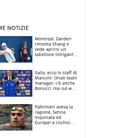
ME NOTIZIE
Montreal, Darderi
rimonta Shang e
vede aprirsi un
tabellone intrigante:
"Penso solo a
Borges, ma sono
felice del mio livello"
Italia, ecco lo staff di
Mancini: Oriali team
manager, c'è anche
Bonucci, ma sul web
infuria la polemica
Paltrinieri aveva la
ragione, Senna
inquinata ed
Europei a rischio:
allenamenti fermi,
cosa succede