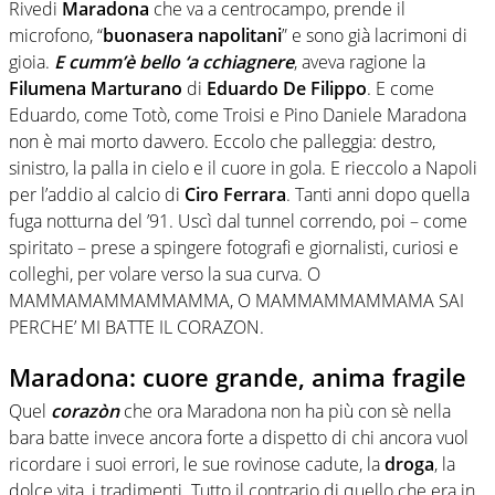
Rivedi
Maradona
che va a centrocampo, prende il
microfono, “
buonasera napolitani
” e sono già lacrimoni di
gioia.
E cumm’è bello ‘a cchiagnere
, aveva ragione la
Filumena Marturano
di
Eduardo De Filippo
. E come
Eduardo, come Totò, come Troisi e Pino Daniele Maradona
non è mai morto davvero. Eccolo che palleggia: destro,
sinistro, la palla in cielo e il cuore in gola. E rieccolo a Napoli
per l’addio al calcio di
Ciro
Ferrara
. Tanti anni dopo quella
fuga notturna del ’91. Uscì dal tunnel correndo, poi – come
spiritato – prese a spingere fotografi e giornalisti, curiosi e
colleghi, per volare verso la sua curva. O
MAMMAMAMMAMMAMMA, O MAMMAMMAMMAMA SAI
PERCHE’ MI BATTE IL CORAZON.
Maradona: cuore grande, anima fragile
Quel
corazòn
che ora Maradona non ha più con sè nella
bara batte invece ancora forte a dispetto di chi ancora vuol
ricordare i suoi errori, le sue rovinose cadute, la
droga
, la
dolce vita, i tradimenti. Tutto il contrario di quello che era in