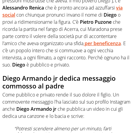
pressioni mostruose che aveva. Il mio povero Diego”), c’è
Alessandro Renica
che è pronto ancora ad azzuffarsi
via
social
con chiunque pronunci invano il nome di
Diego
o
provi a ridimensionarne la figura. C’è
Pietro Puzone
che
ricorda la partita nel fango di Acerra, cui Maradona prese
parte contro il volere della società pur di accontentare
l’amico che aveva organizzato una sfida
per beneficenza
. E
c’è un popolo intero che si commuove a ogni vecchia
intervista, a ogni filmato, a ogni racconto. Perché ognuno ha il
suo.
Diego
è pubblico e privato.
Diego Armando jr dedica messaggio
commosso al padre
Come pubblico e privato rende il suo dolore il figlio. Un
commovente messaggio l’ha lasciato sul suo profilo Instagram
anche
Diego Armando jr
che pubblica un video in cui gli
dedica una canzone e lo bacia e scrive:
“Potresti scendere almeno per un minuto, farti