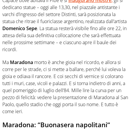
Capace dove abitava il Pibe e si
inaugurano mostre,
gli si
dedicano statue – oggi alle 13,30, nel piazzale antistante i
varchi d’ingresso del settore Distinti, sarà posizionata la
statua che ritrae il fuoriclasse argentino, realizzata dall’artista
Domenico Sepe
. La statua resterà visibile fino alle ore 22, in
attesa della sua definitiva collocazione che sarà effettuata
nelle prossime settimane – e ciascuno apre il baule dei
ricordi.
Ma
Maradona
morto è anche gioia nel ricordo, e allora si
corre per le strade, ci si mette a ballare, perché lui voleva la
gioia e odiava il rancore. E coi secchi di vernice si colorano
tutti i muri, case, vicoli e palazzi. E si torna indietro di anni, a
quel pomeriggio di luglio dell’84. Mille lire la curva per un
pezzo di felicità: vedere la presentazione di Maradona al San
Paolo, quello stadio che oggi porta il suo nome. E tutto è
come ieri.
Maradona: “B
uonasera napolitani
“