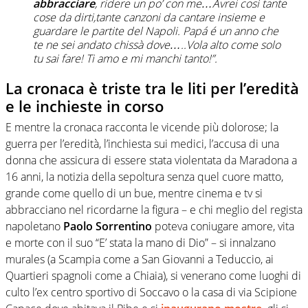
abbracciare
, ridere un po’ con me…Avrei così tante
cose da dirti,tante canzoni da cantare insieme e
guardare le partite del Napoli. Papá é un anno che
te ne sei andato chissà dove…..Vola alto come solo
tu sai fare! Ti amo e mi manchi tanto!”.
La cronaca è triste tra le liti per l’eredità
e le inchieste in corso
E mentre la cronaca racconta le vicende più dolorose; la
guerra per l’eredità, l’inchiesta sui medici, l’accusa di una
donna che assicura di essere stata violentata da Maradona a
16 anni, la notizia della sepoltura senza quel cuore matto,
grande come quello di un bue, mentre cinema e tv si
abbracciano nel ricordarne la figura – e chi meglio del regista
napoletano
Paolo Sorrentino
poteva coniugare amore, vita
e morte con il suo “E’ stata la mano di Dio” – si innalzano
murales (a Scampia come a San Giovanni a Teduccio, ai
Quartieri spagnoli come a Chiaia), si venerano come luoghi di
culto l’ex centro sportivo di Soccavo o la casa di via Scipione