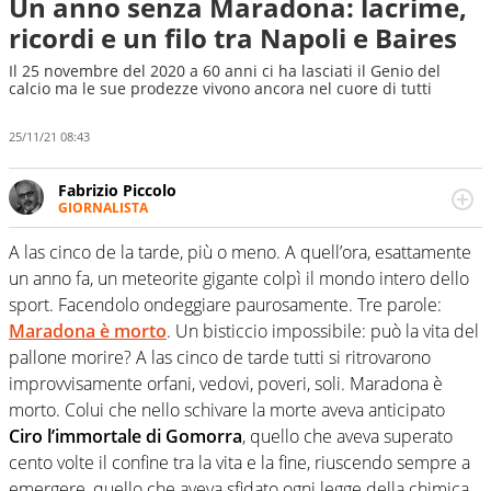
Un anno senza Maradona: lacrime,
ricordi e un filo tra Napoli e Baires
Il 25 novembre del 2020 a 60 anni ci ha lasciati il Genio del
calcio ma le sue prodezze vivono ancora nel cuore di tutti
25/11/21 08:43
Fabrizio Piccolo
GIORNALISTA
Nella sua carriera ha seguito numerose manifestazioni
sportive e collaborato con agenzie e testate. Esperienza,
A las cinco de la tarde, più o meno. A quell’ora, esattamente
competenza, conoscenza e memoria storica. Si occupa
un anno fa, un meteorite gigante colpì il mondo intero dello
prevalentemente di calcio
sport. Facendolo ondeggiare paurosamente. Tre parole:
Maradona è morto
. Un bisticcio impossibile: può la vita del
pallone morire? A las cinco de tarde tutti si ritrovarono
improvvisamente orfani, vedovi, poveri, soli. Maradona è
morto. Colui che nello schivare la morte aveva anticipato
Ciro l’immortale di Gomorra
, quello che aveva superato
cento volte il confine tra la vita e la fine, riuscendo sempre a
emergere, quello che aveva sfidato ogni legge della chimica,