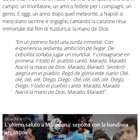
campo: un trionfatore, un amico fedele per i compagni, un
genio. E oggi, un anno dopo quel meteorite, a Napoli si
mescolano lacrime e orgoglio, cantando la canzone resa
immortale dal film di Kusturica: la mano de Dios:
“En un potrero forjó una zurda inmortal. Con
experiencia sedienta, ambición de llegar. De
cebollita soñaba jugar un mundial. Y consagrarse en
primera. Y todo el. pueblo cantó. Marado, Maradò.
Nació la mano de Dios. Marado, Maradò. Sembró
alegría en el pueblo. Regó de gloria este suelo: Olé,
olé, olé, olé. Diego, Diego. Olé, olé, olé, olé. Diego,
Diego. Y todo el pueblo cantó. Marado, Maradò.
Nació la mano de Dios. Marado, Maradò”.
L'ultimo saluto a Maradona: sepolto con la bandiera
argentina