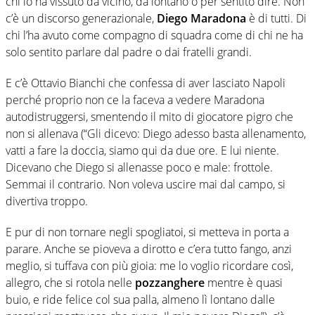
chi lo ha vissuto da vicino, da lontano o per sentito dire. Non
c’è un discorso generazionale,
Diego
Maradona
è di tutti. Di
chi l’ha avuto come compagno di squadra come di chi ne ha
solo sentito parlare dal padre o dai fratelli grandi.
E c’è Ottavio Bianchi che confessa di aver lasciato Napoli
perché proprio non ce la faceva a vedere Maradona
autodistruggersi, smentendo il mito di giocatore pigro che
non si allenava (“Gli dicevo: Diego adesso basta allenamento,
vatti a fare la doccia, siamo qui da due ore. E lui niente.
Dicevano che Diego si allenasse poco e male: frottole.
Semmai il contrario. Non voleva uscire mai dal campo, si
divertiva troppo.
E pur di non tornare negli spogliatoi, si metteva in porta a
parare. Anche se pioveva a dirotto e c’era tutto fango, anzi
meglio, si tuffava con più gioia: me lo voglio ricordare così,
allegro, che si rotola nelle
pozzanghere
mentre è quasi
buio, e ride felice col sua palla, almeno lì lontano dalle