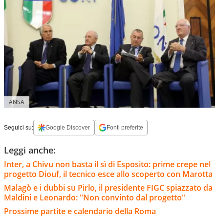
ANSA
Seguici su:
Google Discover
Fonti preferite
Leggi anche:
Inter, a Chivu non basta il sì di Esposito: prime crepe nel
progetto Diouf, il tecnico esce allo scoperto con Marotta
Malagò e i dubbi su Pirlo, il presidente FIGC spiazzato da
Maldini e Leonardo: "Non convinto dal progetto"
Prossime partite e calendario della Roma