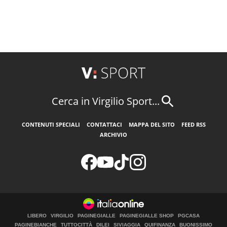
Cerca in Virgilio Sport...
CONTENUTI SPECIALI
CONTATTACI
MAPPA DEL SITO
FEED RSS
ARCHIVIO
LIBERO
VIRGILIO
PAGINEGIALLE
PAGINEGIALLE SHOP
PGCASA
PAGINEBIANCHE
TUTTOCITTÀ
DILEI
SIVIAGGIA
QUIFINANZA
BUONISSIMO