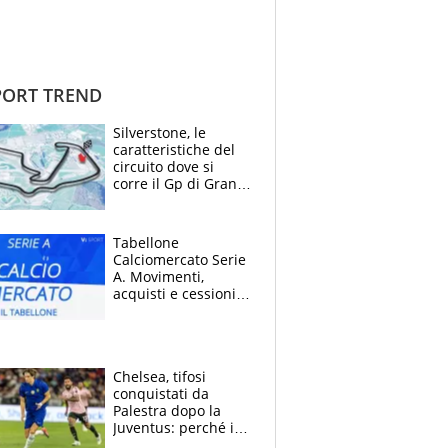
ORT TREND
Silverstone, le
caratteristiche del
circuito dove si
corre il Gp di Gran
Bretagna del
Motomondiale
Tabellone
Calciomercato Serie
A. Movimenti,
acquisti e cessioni:
estate 2026-27
Chelsea, tifosi
conquistati da
Palestra dopo la
Juventus: perché i
fan dei Blues sono