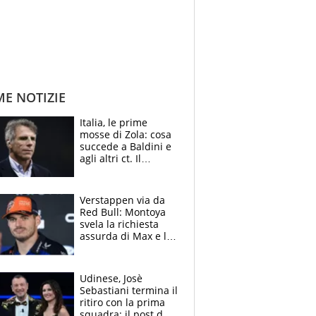
ME NOTIZIE
Italia, le prime
mosse di Zola: cosa
succede a Baldini e
agli altri ct. Il
Borussia tenta un
altro sgarbo agli
azzurri
Verstappen via da
Red Bull: Montoya
svela la richiesta
assurda di Max e lo
avverte: “Sicuro
Mercedes e
McLaren siano
Udinese, Josè
meglio?”
Sebastiani termina il
ritiro con la prima
squadra: il post del