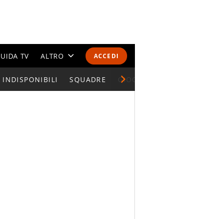
UIDA TV
ALTRO
ACCEDI
INDISPONIBILI
CALENDARI E CLASSIFICHE
SQUADRE
GIOCATORI SERIE A
ALTRI SPORT
MONDIALI 2026
OLIMPIADI
GOSSIP
LIFESTYLE