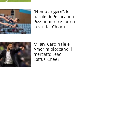
pazzi dell’azzurro
“Non piangere”, le
parole di Pellacani a
Pizzini mentre fanno
la storia: Chiara
batte anche il
record di Ceccon
Milan, Cardinale e
Amorim bloccano il
mercato: Leao,
Loftus-Cheek,
Estupinian e
Gimenez in bilico,
Soulè e Osorio nel
mirino