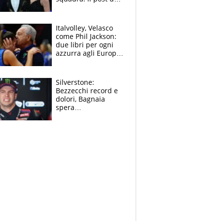
figlio di Amadeus e
Sanremo sullo
sfondo
Italvolley, Velasco
come Phil Jackson:
due libri per ogni
azzurra agli Europei.
Quello per Sylla è
“geniale”
Silverstone:
Bezzecchi record e
dolori, Bagnaia
spera
nell'antidolorifico,
Marquez si tira fuori
e vota Aprilia