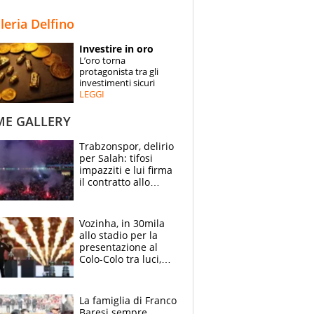
STORIE
lleria Delfino
SPECIALI
Investire in oro
L’oro torna
ESPERTI
protagonista tra gli
investimenti sicuri
LEGGI
CONTATTI
ME GALLERY
Trabzonspor, delirio
per Salah: tifosi
impazziti e lui firma
il contratto allo
stadio
Vozinha, in 30mila
allo stadio per la
presentazione al
Colo-Colo tra luci,
spettacolo, elicotteri
e paracadutisti
La famiglia di Franco
Baresi sempre