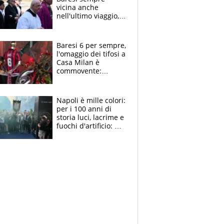
vicina anche
nell'ultimo viaggio,
la moglie Maura, i
figli e i suoi cari
circondati
Baresi 6 per sempre,
dall'affetto dei tifosi
l'omaggio dei tifosi a
Casa Milan è
commovente:
maglie, bandiere,
sciarpe, lacrime e
bigliettini
Napoli è mille colori:
per i 100 anni di
storia luci, lacrime e
fuochi d'artificio: De
Laurentiis salta al
coro anti-Juve