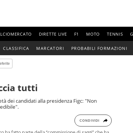
ALCIOMERCATO
DIRETTE LIVE
F1
MOTO
TENNIS
G
CLASSIFICA
MARCATORI
PROBABILI FORMAZIONI
eferite
cia tutti
tà dei candidati alla presidenza Figc: "Non
edibile".
CONDIVIDI
ro ha fatto parte della “commissione di saggi” che ha