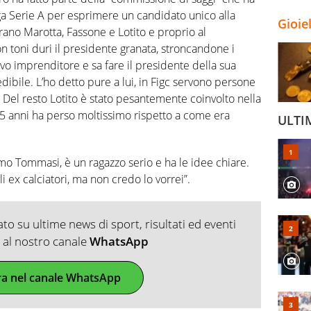
ga Serie A per esprimere un candidato unico alla
Gioie
rano Marotta, Fassone e Lotito e proprio al
on toni duri il presidente granata, stroncandone i
avo imprenditore e sa fare il presidente della sua
ibile. L’ho detto pure a lui, in Figc servono persone
 Del resto Lotito è stato pesantemente coinvolto nella
i 5 anni ha perso moltissimo rispetto a come era
ULTI
o Tommasi, è un ragazzo serio e ha le idee chiare.
i ex calciatori, ma non credo lo vorrei”.
o su ultime news di sport, risultati ed eventi
ti al nostro canale
WhatsApp
ra nel canale WhatsApp