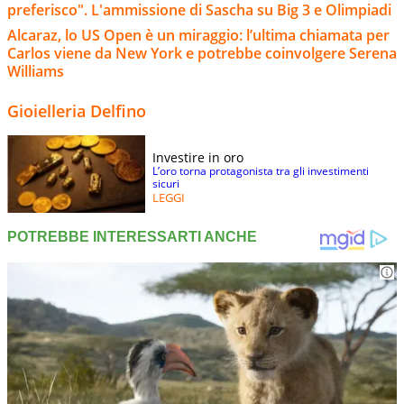
preferisco". L'ammissione di Sascha su Big 3 e Olimpiadi
Alcaraz, lo US Open è un miraggio: l’ultima chiamata per
Carlos viene da New York e potrebbe coinvolgere Serena
Williams
Gioielleria Delfino
Investire in oro
L’oro torna protagonista tra gli investimenti
sicuri
LEGGI