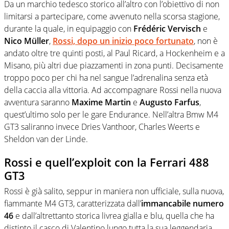
Da un marchio tedesco storico all’altro con l’obiettivo di non
limitarsi a partecipare, come avvenuto nella scorsa stagione,
durante la quale, in equipaggio con
Frédéric Vervisch
e
Nico Müller
,
Rossi, dopo un inizio poco fortunato
, non è
andato oltre tre quinti posti, al Paul Ricard, a Hockenheim e a
Misano, più altri due piazzamenti in zona punti. Decisamente
troppo poco per chi ha nel sangue l’adrenalina senza età
della caccia alla vittoria. Ad accompagnare Rossi nella nuova
avventura saranno
Maxime Martin
e
Augusto Farfus
,
quest’ultimo solo per le gare Endurance. Nell’altra Bmw M4
GT3 saliranno invece Dries Vanthoor, Charles Weerts e
Sheldon van der Linde.
Rossi e quell’exploit con la Ferrari 488
GT3
Rossi è già salito, seppur in maniera non ufficiale, sulla nuova,
fiammante M4 GT3, caratterizzata dall’
immancabile numero
46
e dall’altrettanto storica livrea gialla e blu, quella che ha
distinto il casco di Valentino lungo tutta la sua leggendaria