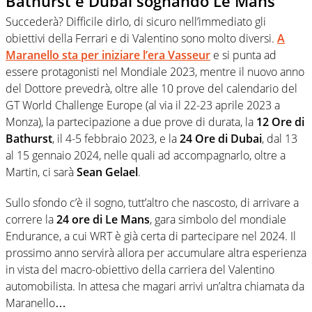
Bathurst e Dubai sognando Le Mans
Succederà? Difficile dirlo, di sicuro nell’immediato gli
obiettivi della Ferrari e di Valentino sono molto diversi.
A
Maranello sta per iniziare l’era Vasseur
e si punta ad
essere protagonisti nel Mondiale 2023, mentre il nuovo anno
del Dottore prevedrà, oltre alle 10 prove del calendario del
GT World Challenge Europe (al via il 22-23 aprile 2023 a
Monza), la partecipazione a due prove di durata, la
12 Ore di
Bathurst
, il 4-5 febbraio 2023, e la
24 Ore di Dubai
, dal 13
al 15 gennaio 2024, nelle quali ad accompagnarlo, oltre a
Martin, ci sarà
Sean Gelael
.
Sullo sfondo c’è il sogno, tutt’altro che nascosto, di arrivare a
correre la
24 ore di Le Mans
, gara simbolo del mondiale
Endurance, a cui WRT è già certa di partecipare nel 2024. Il
prossimo anno servirà allora per accumulare altra esperienza
in vista del macro-obiettivo della carriera del Valentino
automobilista. In attesa che magari arrivi un’altra chiamata da
Maranello…