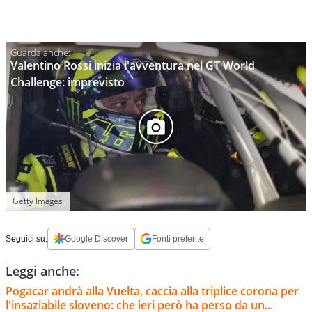
Valentino Rossi inizia l'avventura nel GT World
Challenge: imprevisto
Getty Images
Seguici su:
Google Discover
Fonti preferite
Leggi anche:
Pogacar andrà alla Vuelta, caccia alla triplice corona per
l'insaziabile sloveno: che ieri però ha perso da un...