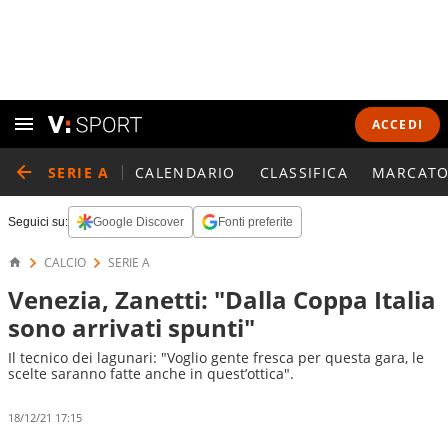
ACCEDI
SERIE A
CALENDARIO
CLASSIFICA
MARCATO
Seguici su:
Google Discover
Fonti preferite
CALCIO
SERIE A
Venezia, Zanetti: "Dalla Coppa Italia
sono arrivati spunti"
Il tecnico dei lagunari: "Voglio gente fresca per questa gara, le
scelte saranno fatte anche in quest’ottica".
18/12/21 17:15