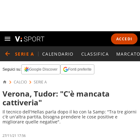
ACCEDI
SERIE A
CALENDARIO
CLASSIFICA
MARCATO
Seguici su:
Google Discover
Fonti preferite
CALCIO
SERIE A
Verona, Tudor: "C'è mancata
cattiveria"
Il tecnico dell'Hellas parla dopo il ko con la Samp: "Tra tre giorni
c'è un'altra partita, bisogna prendere le cose positive e
migliorare quelle negative".
27/11/21 17:56