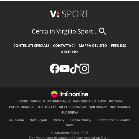
Cerca in Virgilio Sport...
CONTENUTI SPECIALI
CONTATTACI
MAPPA DEL SITO
FEED RSS
ARCHIVIO
LIBERO
VIRGILIO
PAGINEGIALLE
PAGINEGIALLE SHOP
PGCASA
PAGINEBIANCHE
TUTTOCITTÀ
DILEI
SIVIAGGIA
QUIFINANZA
BUONISSIMO
SUPEREVA
Chi siamo
Note Legali
Privacy
Cookie Policy
Preferenze sui cookie
Aiuto
© Italiaonline S.p.A. 2026
Direzione e coordinamento di Libero Acquisition S.á r.l.