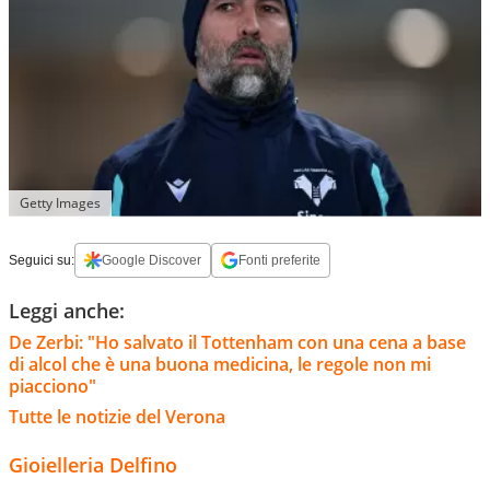
Getty Images
Seguici su:
Google Discover
Fonti preferite
Leggi anche:
De Zerbi: "Ho salvato il Tottenham con una cena a base
di alcol che è una buona medicina, le regole non mi
piacciono"
Tutte le notizie del Verona
Gioielleria Delfino