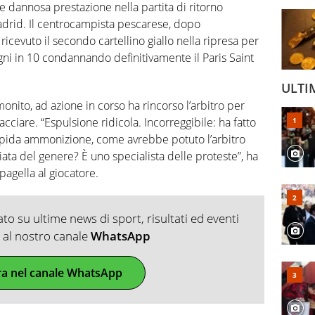
 dannosa prestazione nella partita di ritorno
 Madrid. Il centrocampista pescarese, dopo
cevuto il secondo cartellino giallo nella ripresa per
gni in 10 condannando definitivamente il Paris Saint
ULTI
nito, ad azione in corso ha rincorso l’arbitro per
iare. “Espulsione ridicola. Incorreggibile: ha fatto
upida ammonizione, come avrebbe potuto l’arbitro
ata del genere? È uno specialista delle proteste”, ha
 pagella al giocatore.
o su ultime news di sport, risultati ed eventi
ti al nostro canale
WhatsApp
ra nel canale WhatsApp