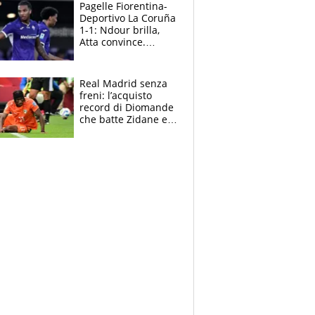
adesso
Pagelle Fiorentina-
Deportivo La Coruña
1-1: Ndour brilla,
Atta convince.
Pongracic rovina
tutto nel finale
Real Madrid senza
freni: l’acquisto
record di Diomande
che batte Zidane e
Ronaldo. Vinicius
rinnova: le cifre