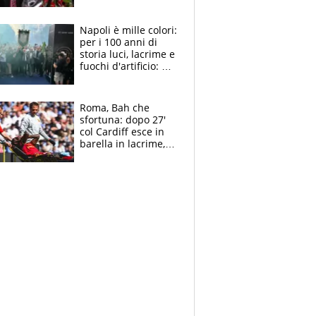
maglie, bandiere,
sciarpe, lacrime e
bigliettini
Napoli è mille colori:
per i 100 anni di
storia luci, lacrime e
fuochi d'artificio: De
Laurentiis salta al
coro anti-Juve
Roma, Bah che
sfortuna: dopo 27'
col Cardiff esce in
barella in lacrime,
Dybala rigore da
schiaffi, i giallorossi
prendono 3 gol in
45'