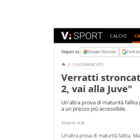
CALCIO
C
Seguici su:
Google Discover
Fonti pr
CALCIOMERCATO
Verratti stronca
2, vai alla Juve"
Un'altra prova di maturità fallit
a un prezzo più accessibile.
07/03/18 13:30
Un’altra prova di maturità fallita. 