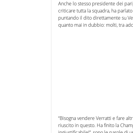
Anche lo stesso presidente dei parig
criticare tutta la squadra, ha parlat
puntando il dito direttamente su Verr
quanto mai in dubbio: molti, tra adde
“Bisogna vendere Verratti e fare alt
riuscito in questo. Ha finito la Cha
ingiustificabile!”, sono le parole di 