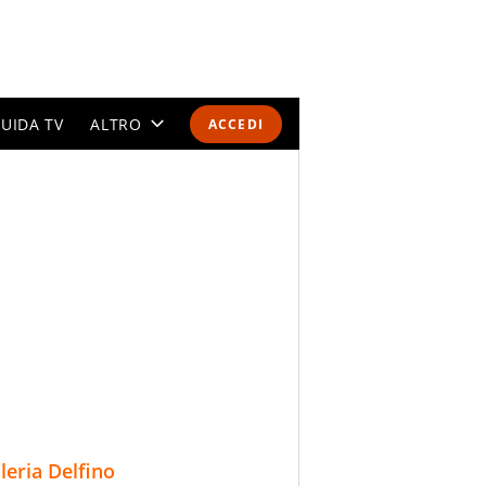
UIDA TV
ALTRO
ACCEDI
CALENDARI E CLASSIFICHE
ALTRI SPORT
MONDIALI 2026
OLIMPIADI
GOSSIP
LIFESTYLE
lleria Delfino