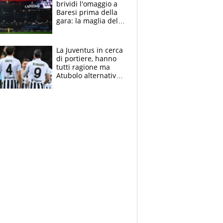
brividi l'omaggio a
Baresi prima della
gara: la maglia del
capitano a
centrocampo
La Juventus in cerca
di portiere, hanno
tutti ragione ma
Atubolo alternativa
a Vicario non regge
e la soluzione
rimane Milinkovic-
Savic