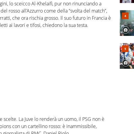
ini, lo sceicco Al-Khelaifi, pur non rinunciando a
o del rosso all’Azzurro come della “svolta del match”,
atti, che ora rischia grosso. Il suo futuro in Francia è
tti ai lavori e tifosi, chiedono la sua testa.
re scelte. La Juve lo renderà un uomo, il PSG non è
mpions con un cartellino rosso: è inammissibile,
un giornalista di RMC, Daniel Riolo.