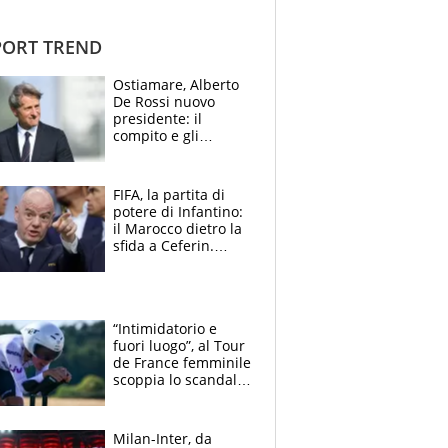
ORT TREND
Ostiamare, Alberto
De Rossi nuovo
presidente: il
compito e gli
obiettivi ricevuti dal
figlio Daniele
FIFA, la partita di
potere di Infantino:
il Marocco dietro la
sfida a Ceferin.
Scontro sul
Mondiale a 64
squadre, l’ira di Figo
“Intimidatorio e
fuori luogo”, al Tour
de France femminile
scoppia lo scandalo:
un uomo controlla i
reggiseni delle
atlete
Milan-Inter, da