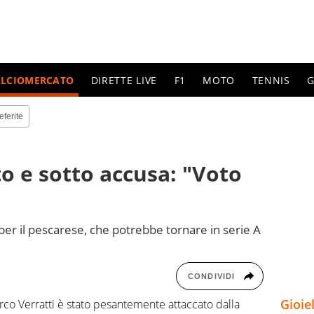
ALCIOMERCATO
DIRETTE LIVE
F1
MOTO
TENNIS
G
eferite
to e sotto accusa: "Voto
a per il pescarese, che potrebbe tornare in serie A
CONDIVIDI
Gioie
Marco Verratti è stato pesantemente attaccato dalla