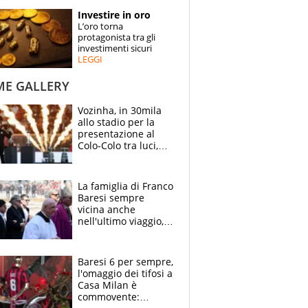
STORIE
Investire in oro
L’oro torna
SPECIALI
protagonista tra gli
investimenti sicuri
LEGGI
ESPERTI
ME GALLERY
CONTATTI
Vozinha, in 30mila
allo stadio per la
presentazione al
Colo-Colo tra luci,
spettacolo, elicotteri
e paracadutisti
La famiglia di Franco
Baresi sempre
vicina anche
nell'ultimo viaggio,
la moglie Maura, i
figli e i suoi cari
circondati
Baresi 6 per sempre,
dall'affetto dei tifosi
l'omaggio dei tifosi a
Casa Milan è
commovente: