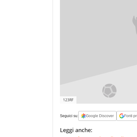
123RF
Seguici su:
Google Discover
Fonti pr
Leggi anche: