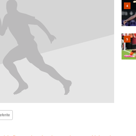
eferite