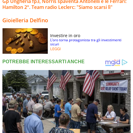
Gp Ungheria fp3, Norris spaventa Antonelli e le Ferrari:
Hamilton 2°. Team radio Leclerc: "Siamo scarsi lì"
Gioielleria Delfino
Investire in oro
L’oro torna protagonista tra gli investimenti
sicuri
LEGGI