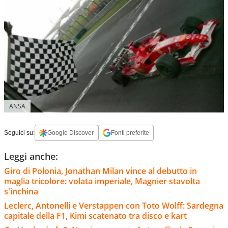
ANSA
Seguici su:
Google Discover
Fonti preferite
Leggi anche:
Giro di Polonia, Jonathan Milan vince al debutto in
maglia tricolore: volata imperiale, Magnier stavolta
s'inchina
Leclerc, Antonelli e Verstappen con Toto Wolff: Sardegna
capitale della F1, Kimi scatenato tra disco e kart