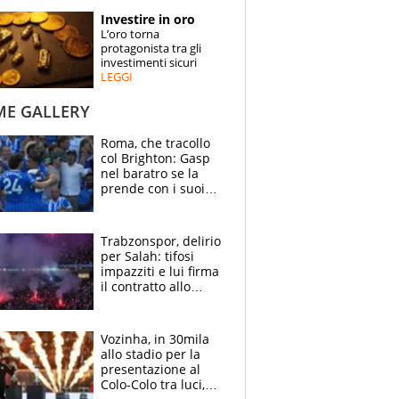
STORIE
Investire in oro
L’oro torna
SPECIALI
protagonista tra gli
investimenti sicuri
LEGGI
ESPERTI
ME GALLERY
CONTATTI
Roma, che tracollo
col Brighton: Gasp
nel baratro se la
prende con i suoi
cambiando tutti
Trabzonspor, delirio
per Salah: tifosi
impazziti e lui firma
il contratto allo
stadio
Vozinha, in 30mila
allo stadio per la
presentazione al
Colo-Colo tra luci,