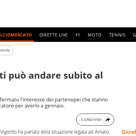
ALCIOMERCATO
DIRETTE LIVE
F1
MOTO
TENNIS
G
eferite
etti può andare subito al
nfermato l'interesse dei partenopei che stanno
catore per averlo a gennaio.
CONDIVIDI
Gioie
Vigorito ha parlato dela situazione legata ad Amato