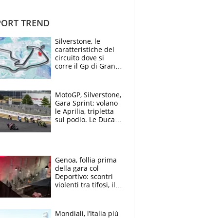
ORT TREND
Silverstone, le
caratteristiche del
circuito dove si
corre il Gp di Gran
Bretagna del
Motomondiale
MotoGP, Silverstone,
Gara Sprint: volano
le Aprilia, tripletta
sul podio. Le Ducati
crollano
Genoa, follia prima
della gara col
Deportivo: scontri
violenti tra tifosi, il
video è virale
Mondiali, l’Italia più