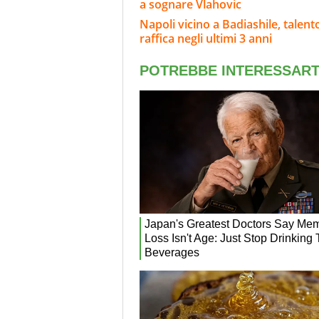
a sognare Vlahovic
Napoli vicino a Badiashile, talento
raffica negli ultimi 3 anni