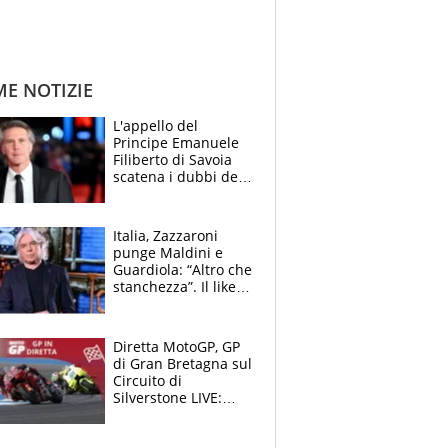
ME NOTIZIE
L'appello del
Principe Emanuele
Filiberto di Savoia
scatena i dubbi dei
tifosi: "E' una
trappola"
Italia, Zazzaroni
punge Maldini e
Guardiola: “Altro che
stanchezza”. Il like
di Mancini e le
polemiche sui social
Diretta MotoGP, GP
di Gran Bretagna sul
Circuito di
Silverstone LIVE:
Aprilia vuole
un'altra impresa,