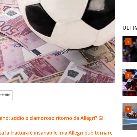
ULTI
eferite
kend: addio o clamoroso ritorno da Allegri? Gli
lta la frattura è insanabile, ma Allegri può tornare