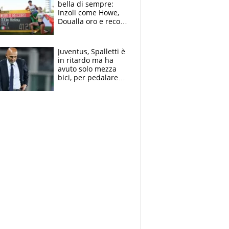
bella di sempre:
Inzoli come Howe,
Doualla oro e record
con la staffetta, Di
Fabio dominatrice
Juventus, Spalletti è
in ritardo ma ha
avuto solo mezza
bici, per pedalare
serve altro: i nodi
cruciali