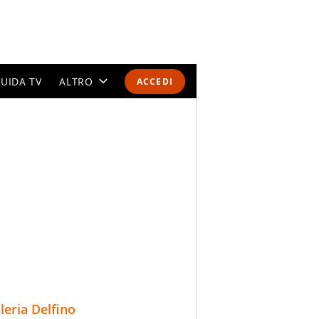
UIDA TV
ALTRO
ACCEDI
CALENDARI E CLASSIFICHE
ALTRI SPORT
MONDIALI 2026
OLIMPIADI
GOSSIP
LIFESTYLE
lleria Delfino