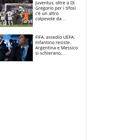
Ducati in affanno
Juventus, oltre a Di
Gregorio per i tifosi
c’è un altro
colpevole da
mandar via
FIFA, assedio UEFA:
Infantino resiste.
Argentina e Messico
si schierano,
CONCACAF spaccata