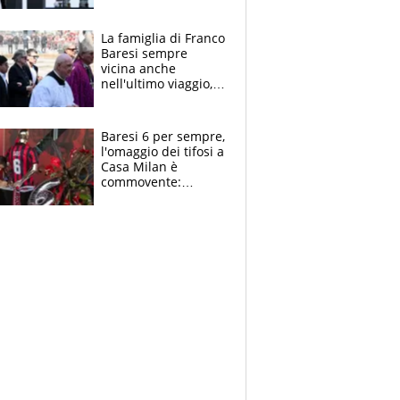
spettacolo, elicotteri
e paracadutisti
La famiglia di Franco
Baresi sempre
vicina anche
nell'ultimo viaggio,
la moglie Maura, i
figli e i suoi cari
circondati
Baresi 6 per sempre,
dall'affetto dei tifosi
l'omaggio dei tifosi a
Casa Milan è
commovente:
maglie, bandiere,
sciarpe, lacrime e
bigliettini