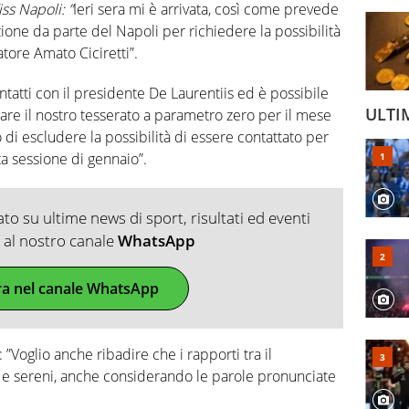
ss Napoli: ”
Ieri sera mi è arrivata, così come prevede
ione da parte del Napoli per richiedere la possibilità
atore Amato Ciciretti”.
tatti con il presidente De Laurentiis ed è possibile
ULTI
are il nostro tesserato a parametro zero per il mese
i escludere la possibilità di essere contattato per
a sessione di gennaio”.
o su ultime news di sport, risultati ed eventi
ti al nostro canale
WhatsApp
ra nel canale WhatsApp
: ”Voglio anche ribadire che i rapporti tra il
i e sereni, anche considerando le parole pronunciate