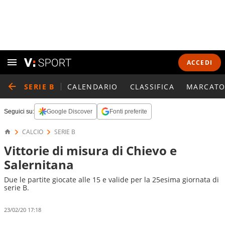
ACCEDI
SERIE B
CALENDARIO
CLASSIFICA
MARCATO
Seguici su:
Google Discover
Fonti preferite
CALCIO
SERIE B
Vittorie di misura di Chievo e
Salernitana
Due le partite giocate alle 15 e valide per la 25esima giornata di
serie B.
23/02/20 17:18