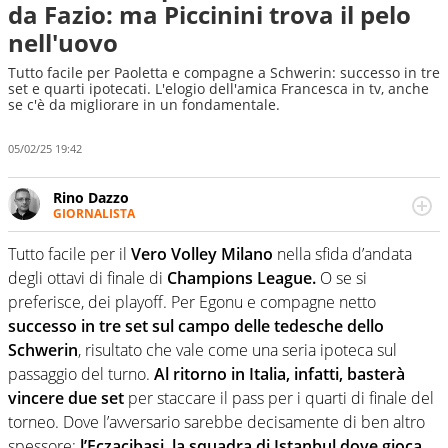
da Fazio: ma Piccinini trova il pelo
nell'uovo
Tutto facile per Paoletta e compagne a Schwerin: successo in tre
set e quarti ipotecati. L'elogio dell'amica Francesca in tv, anche
se c'è da migliorare in un fondamentale.
05/02/25 19:42
Rino Dazzo
GIORNALISTA
Se mai ci fosse modo di traslare il glossario del calcio in
una nicchia di esperti, lui ne farebbe parte. Non si perde
Tutto facile per il
Vero Volley Milano
nella sfida d’andata
una svista arbitrale né gli umori social del mondo delle
degli ottavi di finale di
Champions League.
O se si
curve
preferisce, dei playoff. Per Egonu e compagne netto
successo in tre set sul campo delle tedesche dello
Schwerin
, risultato che vale come una seria ipoteca sul
passaggio del turno.
Al ritorno in Italia, infatti, basterà
vincere due set
per staccare il pass per i quarti di finale del
torneo. Dove l’avversario sarebbe decisamente di ben altro
spessore:
l’Eczacibasi, la squadra di Istanbul dove gioca