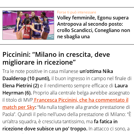
Forse ti può interessare
Volley femminile, Egonu supera
Antropova al secondo posto:
crollo Scandicci, Conegliano non
ne sbaglia una
Piccinini: “Milano in crescita, deve
migliorare in ricezione”
Tra le note positive in casa milanese
un’ottima Nika
Daalderop (10 punti),
il buon ingresso in campo nel finale di
Elena Pietrini (2)
e il rendimento sempre efficace di
Laura
Heyrman (6).
Proprio alla centrale belga avrebbe assegnato
il titolo di MVP
Francesca Piccinini, che ha commentato il
match per Sky
:
“Ma nulla togliere alla grande prestazione di
Paola”. Quindi il pelo nell’uovo della prestazione di Milano: “È
un’altra squadra, è cresciuta tantissimo, ma
fa fatica in
ricezione dove subisce un po’ troppo.
In attacco ci sono, a