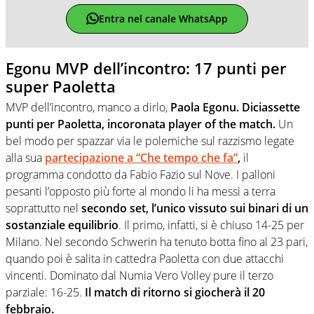
Entra nel canale WhatsApp
Egonu MVP dell’incontro: 17 punti per
super Paoletta
MVP dell’incontro, manco a dirlo,
Paola Egonu. Diciassette
punti per Paoletta, incoronata player of the match.
Un
bel modo per spazzar via le polemiche sul razzismo legate
alla sua
partecipazione a “Che tempo che fa”
,
il
programma condotto da Fabio Fazio sul Nove. I palloni
pesanti l’opposto più forte al mondo li ha messi a terra
soprattutto nel
secondo set, l’unico vissuto sui binari di un
sostanziale equilibrio
. Il primo, infatti, si è chiuso 14-25 per
Milano. Nel secondo Schwerin ha tenuto botta fino al 23 pari,
quando poi è salita in cattedra Paoletta con due attacchi
vincenti. Dominato dal Numia Vero Volley pure il terzo
parziale: 16-25.
Il match di ritorno si giocherà il 20
febbraio.