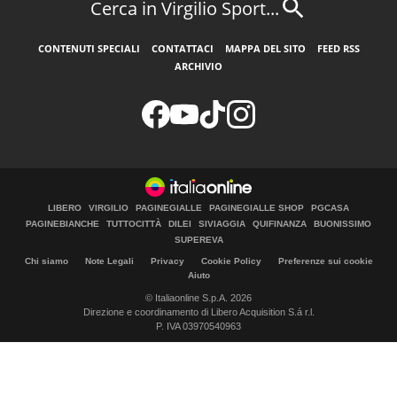
Cerca in Virgilio Sport...
CONTENUTI SPECIALI
CONTATTACI
MAPPA DEL SITO
FEED RSS
ARCHIVIO
LIBERO
VIRGILIO
PAGINEGIALLE
PAGINEGIALLE SHOP
PGCASA
PAGINEBIANCHE
TUTTOCITTÀ
DILEI
SIVIAGGIA
QUIFINANZA
BUONISSIMO
SUPEREVA
Chi siamo
Note Legali
Privacy
Cookie Policy
Preferenze sui cookie
Aiuto
© Italiaonline S.p.A. 2026
Direzione e coordinamento di Libero Acquisition S.á r.l.
P. IVA 03970540963