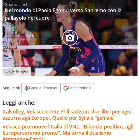
Nel mondo di Paola Egonu: verso Sanremo con la
pallavolo nel cuore
Getty Images
Seguici su:
Google Discover
Fonti preferite
Leggi anche:
Italvolley, Velasco come Phil Jackson: due libri per ogni
azzurra agli Europei. Quello per Sylla è “geniale”
Velasco promuove l'Italia di VNL: "Bilancio positivo, agli
Europei saremo pronte". Ma torna il dualismo
Antropova-Egonu