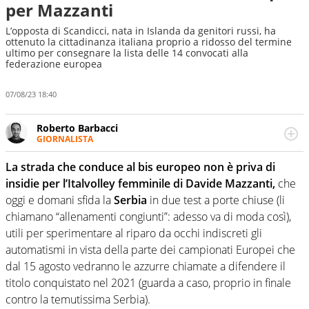
per Mazzanti
L’opposta di Scandicci, nata in Islanda da genitori russi, ha
ottenuto la cittadinanza italiana proprio a ridosso del termine
ultimo per consegnare la lista delle 14 convocati alla
federazione europea
07/08/23 18:40
Roberto Barbacci
GIORNALISTA
Giornalista (pubblicista) sportivo a tutto campo, è il
tuttologo di Virgilio Sport. Provate a chiedergli di boxe, di
La strada che conduce al bis europeo non è priva di
scherma, di volley o di curling: ve ne farà innamorare
insidie per l’Italvolley femminile di Davide Mazzanti,
che
oggi e domani sfida la
Serbia
in due test a porte chiuse (li
chiamano “allenamenti congiunti”: adesso va di moda così),
utili per sperimentare al riparo da occhi indiscreti gli
automatismi in vista della parte dei campionati Europei che
dal 15 agosto vedranno le azzurre chiamate a difendere il
titolo conquistato nel 2021 (guarda a caso, proprio in finale
contro la temutissima Serbia).