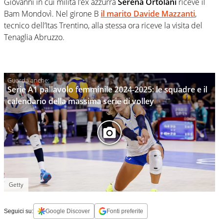
Giovanni in cui milita l’ex azzurra
Serena Ortolani
riceve il
Bam Mondovì. Nel girone B
il marito Davide Mazzanti
,
tecnico dell’Itas Trentino, alla stessa ora riceve la visita del
Tenaglia Abruzzo.
Serie A1 pallavolo femminile 2024-2025: le squadre e il
calendario della massima serie di volley
Getty
Seguici su:
Google Discover
Fonti preferite