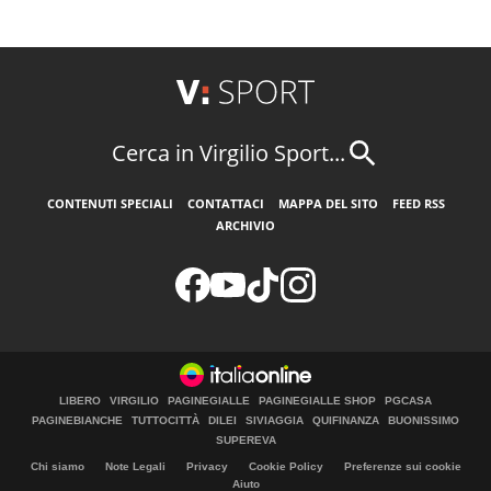
Cerca in Virgilio Sport...
CONTENUTI SPECIALI
CONTATTACI
MAPPA DEL SITO
FEED RSS
ARCHIVIO
LIBERO
VIRGILIO
PAGINEGIALLE
PAGINEGIALLE SHOP
PGCASA
PAGINEBIANCHE
TUTTOCITTÀ
DILEI
SIVIAGGIA
QUIFINANZA
BUONISSIMO
SUPEREVA
Chi siamo
Note Legali
Privacy
Cookie Policy
Preferenze sui cookie
Aiuto